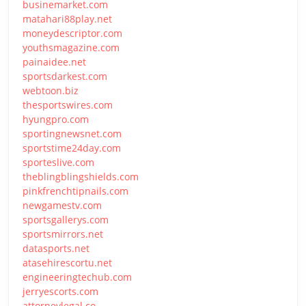
businemarket.com
matahari88play.net
moneydescriptor.com
youthsmagazine.com
painaidee.net
sportsdarkest.com
webtoon.biz
thesportswires.com
hyungpro.com
sportingnewsnet.com
sportstime24day.com
sporteslive.com
theblingblingshields.com
pinkfrenchtipnails.com
newgamestv.com
sportsgallerys.com
sportsmirrors.net
datasports.net
atasehirescortu.net
engineeringtechub.com
jerryescorts.com
attorneylegal.co