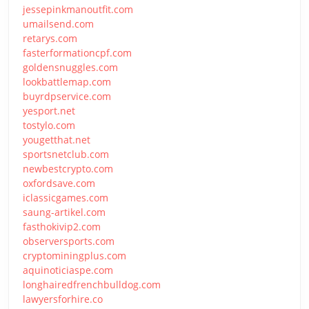
jessepinkmanoutfit.com
umailsend.com
retarys.com
fasterformationcpf.com
goldensnuggles.com
lookbattlemap.com
buyrdpservice.com
yesport.net
tostylo.com
yougetthat.net
sportsnetclub.com
newbestcrypto.com
oxfordsave.com
iclassicgames.com
saung-artikel.com
fasthokivip2.com
observersports.com
cryptominingplus.com
aquinoticiaspe.com
longhairedfrenchbulldog.com
lawyersforhire.co