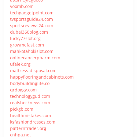
voomb.com
techgadgetpoint.com
tvsportsguide24.com
sportsreviews24.com
dubai360blog.com
lucky77slot.org
growmefast.com
mahkotahokislot.com
onlinecancerpharm.com
ufalek.org
mattress-disposal.com
happyflooringandcabinets.com
bodybuildinglife.co
qrdoggy.com
technologygud.com
realshocknews.com
pickgb.com
healthmistakes.com
ksfashiondresses.com
patterntrader.org
cnhpa.net