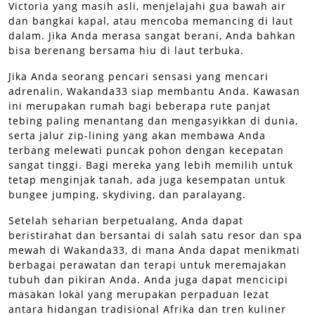
Victoria yang masih asli, menjelajahi gua bawah air
dan bangkai kapal, atau mencoba memancing di laut
dalam. Jika Anda merasa sangat berani, Anda bahkan
bisa berenang bersama hiu di laut terbuka.
Jika Anda seorang pencari sensasi yang mencari
adrenalin, Wakanda33 siap membantu Anda. Kawasan
ini merupakan rumah bagi beberapa rute panjat
tebing paling menantang dan mengasyikkan di dunia,
serta jalur zip-lining yang akan membawa Anda
terbang melewati puncak pohon dengan kecepatan
sangat tinggi. Bagi mereka yang lebih memilih untuk
tetap menginjak tanah, ada juga kesempatan untuk
bungee jumping, skydiving, dan paralayang.
Setelah seharian berpetualang, Anda dapat
beristirahat dan bersantai di salah satu resor dan spa
mewah di Wakanda33, di mana Anda dapat menikmati
berbagai perawatan dan terapi untuk meremajakan
tubuh dan pikiran Anda. Anda juga dapat mencicipi
masakan lokal yang merupakan perpaduan lezat
antara hidangan tradisional Afrika dan tren kuliner