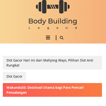
Skip
to
content
Skip
to
content
Open
Button
Slot Gacor Hari Ini dari Mahjong Ways, Pilihan Slot Anti
Rungkat
Slot Gacor
Wakanda33: Destinasi Utama bagi Para Pencari
Petualangan