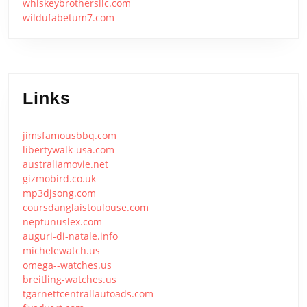
whiskeybrothersllc.com
wildufabetum7.com
Links
jimsfamousbbq.com
libertywalk-usa.com
australiamovie.net
gizmobird.co.uk
mp3djsong.com
coursdanglaistoulouse.com
neptunuslex.com
auguri-di-natale.info
michelewatch.us
omega--watches.us
breitling-watches.us
tgarnettcentrallautoads.com