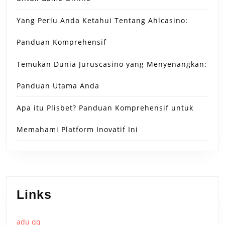
Yang Perlu Anda Ketahui Tentang Ahlcasino:
Panduan Komprehensif
Temukan Dunia Juruscasino yang Menyenangkan:
Panduan Utama Anda
Apa itu Plisbet? Panduan Komprehensif untuk
Memahami Platform Inovatif Ini
Links
adu qq