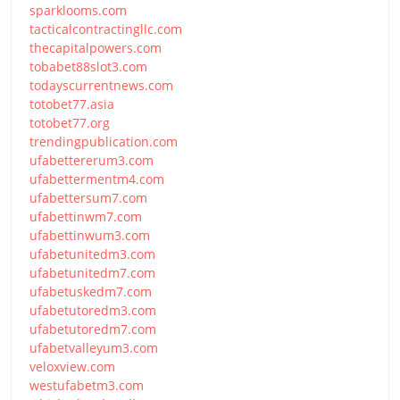
sparklooms.com
tacticalcontractingllc.com
thecapitalpowers.com
tobabet88slot3.com
todayscurrentnews.com
totobet77.asia
totobet77.org
trendingpublication.com
ufabettererum3.com
ufabettermentm4.com
ufabettersum7.com
ufabettinwm7.com
ufabettinwum3.com
ufabetunitedm3.com
ufabetunitedm7.com
ufabetuskedm7.com
ufabetutoredm3.com
ufabetutoredm7.com
ufabetvalleyum3.com
veloxview.com
westufabetm3.com