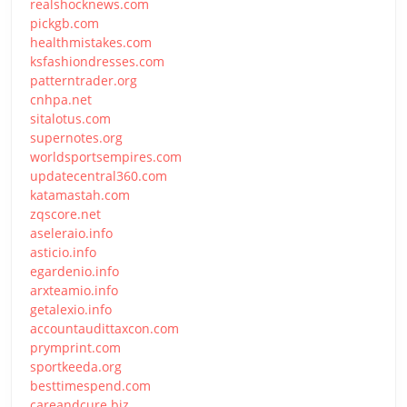
realshocknews.com
pickgb.com
healthmistakes.com
ksfashiondresses.com
patterntrader.org
cnhpa.net
sitalotus.com
supernotes.org
worldsportsempires.com
updatecentral360.com
katamastah.com
zqscore.net
aseleraio.info
asticio.info
egardenio.info
arxteamio.info
getalexio.info
accountaudittaxcon.com
prymprint.com
sportkeeda.org
besttimespend.com
careandcure.biz