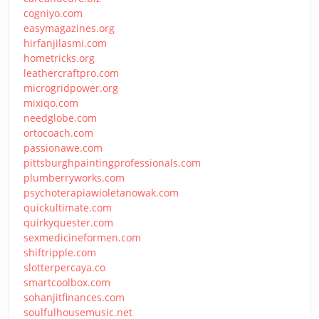
cogniyo.com
easymagazines.org
hirfanjilasmi.com
hometricks.org
leathercraftpro.com
microgridpower.org
mixiqo.com
needglobe.com
ortocoach.com
passionawe.com
pittsburghpaintingprofessionals.com
plumberryworks.com
psychoterapiawioletanowak.com
quickultimate.com
quirkyquester.com
sexmedicineformen.com
shiftripple.com
slotterpercaya.co
smartcoolbox.com
sohanjitfinances.com
soulfulhousemusic.net