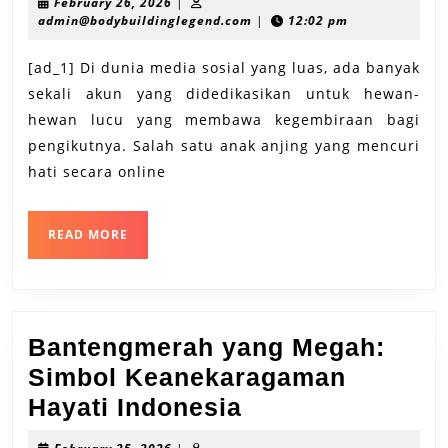
February
February 26, 2026
|
Anak
26,
admin@bodybuildinglegend.
admin@bodybuildinglegend.com
|
12:02 pm
2026
Anjing
[ad_1] Di dunia media sosial yang luas, ada banyak
Menggemaskan
sekali akun yang didedikasikan untuk hewan-
yang
hewan lucu yang membawa kegembiraan bagi
Mengambil
pengikutnya. Salah satu anak anjing yang mencuri
Media
hati secara online
Sosial
dengan
READ
READ MORE
MORE
Badai
Bantengmerah yang Megah:
Simbol Keanekaragaman
Bantengmerah
Hayati Indonesia
yang
February