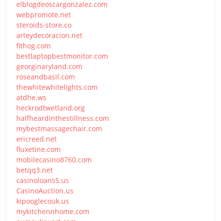
elblogdeoscargonzalez.com
webpromote.net
steroids-store.co
arteydecoracion.net
fithog.com
bestlaptopbestmonitor.com
georginaryland.com
roseandbasil.com
thewhitewhitelights.com
atdhe.ws
heckrodtwetland.org
halfheardinthestillness.com
mybestmassagechair.com
ericreed.net
fluxetine.com
mobilecasino8760.com
betqq3.net
casinoloans5.us
CasinoAuction.us
kipooglecouk.us
mykitchennhome.com