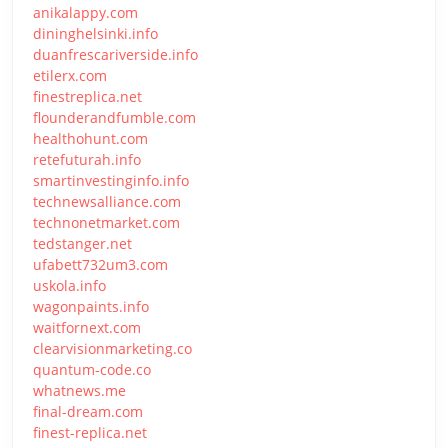
anikalappy.com
dininghelsinki.info
duanfrescariverside.info
etilerx.com
finestreplica.net
flounderandfumble.com
healthohunt.com
retefuturah.info
smartinvestinginfo.info
technewsalliance.com
technonetmarket.com
tedstanger.net
ufabett732um3.com
uskola.info
wagonpaints.info
waitfornext.com
clearvisionmarketing.co
quantum-code.co
whatnews.me
final-dream.com
finest-replica.net