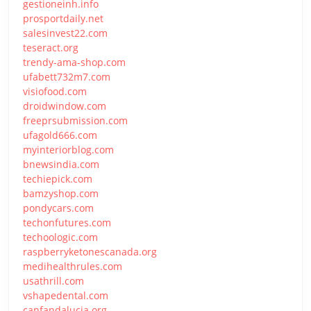
gestioneinh.info
prosportdaily.net
salesinvest22.com
teseract.org
trendy-ama-shop.com
ufabett732m7.com
visiofood.com
droidwindow.com
freeprsubmission.com
ufagold666.com
myinteriorblog.com
bnewsindia.com
techiepick.com
bamzyshop.com
pondycars.com
techonfutures.com
techoologic.com
raspberryketonescanada.org
medihealthrules.com
usathrill.com
vshapedental.com
canfandalucia.org