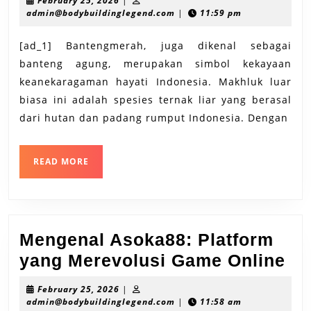
February 25, 2026
|
Megah:
25,
admin@bodybuildinglegend.
admin@bodybuildinglegend.com
|
11:59 pm
2026
Simbol
[ad_1] Bantengmerah, juga dikenal sebagai
Keanekaragama
banteng agung, merupakan simbol kekayaan
Hayati
keanekaragaman hayati Indonesia. Makhluk luar
Indonesia
biasa ini adalah spesies ternak liar yang berasal
dari hutan dan padang rumput Indonesia. Dengan
READ
READ MORE
MORE
Mengenal Asoka88: Platform
Me
yang Merevolusi Game Online
As
February
February 25, 2026
|
Pl
25,
admin@bodybuildinglegend.
admin@bodybuildinglegend.com
|
11:58 am