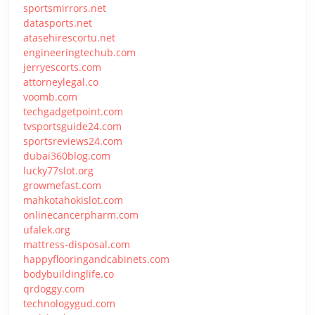
sportsmirrors.net
datasports.net
atasehirescortu.net
engineeringtechub.com
jerryescorts.com
attorneylegal.co
voomb.com
techgadgetpoint.com
tvsportsguide24.com
sportsreviews24.com
dubai360blog.com
lucky77slot.org
growmefast.com
mahkotahokislot.com
onlinecancerpharm.com
ufalek.org
mattress-disposal.com
happyflooringandcabinets.com
bodybuildinglife.co
qrdoggy.com
technologygud.com