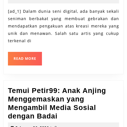
2026
yang
[ad_1] Dalam dunia seni digital, ada banyak sekali
Membuat
seniman berbakat yang membuat gebrakan dan
Gejolak
mendapatkan pengakuan atas kreasi mereka yang
di
unik dan menawan. Salah satu artis yang cukup
Komunitas
terkenal di
Online
READ
READ MORE
MORE
Temui Petir99: Anak Anjing
Menggemaskan yang
Mengambil Media Sosial
Temui
dengan Badai
Petir99: