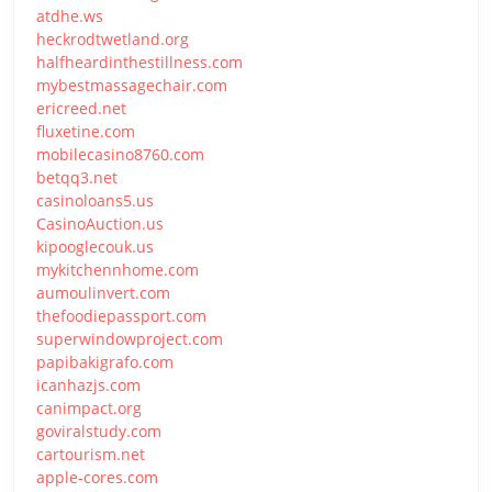
atdhe.ws
heckrodtwetland.org
halfheardinthestillness.com
mybestmassagechair.com
ericreed.net
fluxetine.com
mobilecasino8760.com
betqq3.net
casinoloans5.us
CasinoAuction.us
kipooglecouk.us
mykitchennhome.com
aumoulinvert.com
thefoodiepassport.com
superwindowproject.com
papibakigrafo.com
icanhazjs.com
canimpact.org
goviralstudy.com
cartourism.net
apple-cores.com