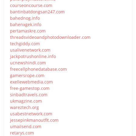
courseoncourse.com
bantinbatdongsan247.com
bahednog.info
bahenxgek.info
pertamaskre.com
threadsvideoandphotodownloader.com
techgiddy.com
usalivenetwork.com
jackpotrushonline.info
ucnewshindi.com
freecellphonedatabase.com
gamersrope.com
exellewebmedia.com
free-gamestop.com
sinbadtravels.com
ukmagzine.com
wareztech.org
usabestnetwork.com
jessepinkmanoutfit.com
umailsend.com
retarys.com