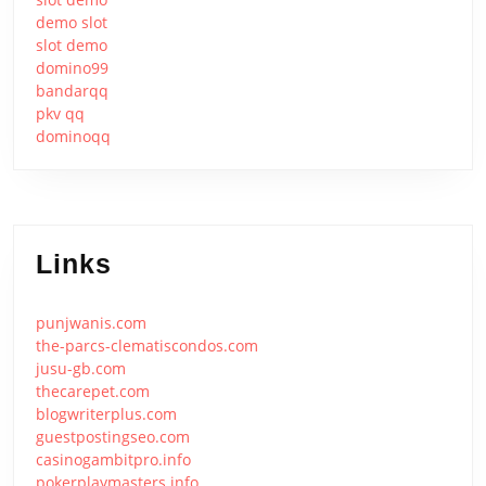
demo slot
slot demo
domino99
bandarqq
pkv qq
dominoqq
Links
punjwanis.com
the-parcs-clematiscondos.com
jusu-gb.com
thecarepet.com
blogwriterplus.com
guestpostingseo.com
casinogambitpro.info
pokerplaymasters.info