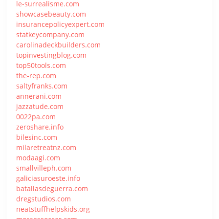
le-surrealisme.com
showcasebeauty.com
insurancepolicyexpert.com
statkeycompany.com
carolinadeckbuilders.com
topinvestingblog.com
top50tools.com
the-rep.com
saltyfranks.com
annerani.com
jazzatude.com
0022pa.com
zeroshare.info
bilesinc.com
milaretreatnz.com
modaagi.com
smallvilleph.com
galiciasuroeste.info
batallasdeguerra.com
dregstudios.com
neatstuffhelpskids.org