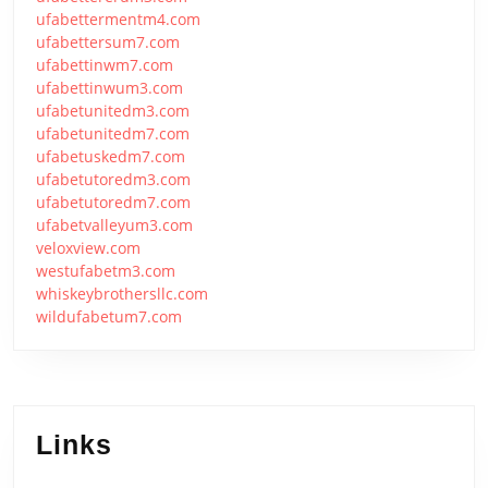
ufabettermentm4.com
ufabettersum7.com
ufabettinwm7.com
ufabettinwum3.com
ufabetunitedm3.com
ufabetunitedm7.com
ufabetuskedm7.com
ufabetutoredm3.com
ufabetutoredm7.com
ufabetvalleyum3.com
veloxview.com
westufabetm3.com
whiskeybrothersllc.com
wildufabetum7.com
Links