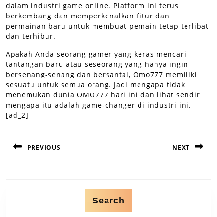
dalam industri game online. Platform ini terus
berkembang dan memperkenalkan fitur dan
permainan baru untuk membuat pemain tetap terlibat
dan terhibur.
Apakah Anda seorang gamer yang keras mencari
tantangan baru atau seseorang yang hanya ingin
bersenang-senang dan bersantai, Omo777 memiliki
sesuatu untuk semua orang. Jadi mengapa tidak
menemukan dunia OMO777 hari ini dan lihat sendiri
mengapa itu adalah game-changer di industri ini.
[ad_2]
Post
PREVIOUS
NEXT
navigation
Previous
Next
post:
post:
Search