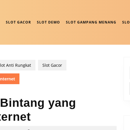
SLOT GACOR
SLOT DEMO
SLOT GAMPANG MENANG
SLO
Slot Anti Rungkat
Slot Gacor
Internet
 Bintang yang
ternet