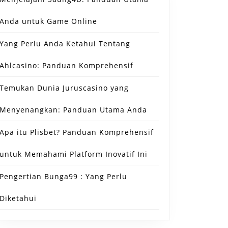
Anda untuk Game Online
Yang Perlu Anda Ketahui Tentang
Ahlcasino: Panduan Komprehensif
Temukan Dunia Juruscasino yang
Menyenangkan: Panduan Utama Anda
Apa itu Plisbet? Panduan Komprehensif
untuk Memahami Platform Inovatif Ini
Pengertian Bunga99 : Yang Perlu
Diketahui