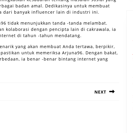
rbagai badan amal. Dedikasinya untuk membuat
ari banyak influencer lain di industri ini.
na96 tidak menunjukkan tanda -tanda melambat.
n kolaborasi dengan pencipta lain di cakrawala, ia
internet di tahun -tahun mendatang.
menarik yang akan membuat Anda tertawa, berpikir,
pastikan untuk memeriksa Arjuna96. Dengan bakat,
bedaan, ia benar -benar bintang internet yang
NEXT
Next
post: