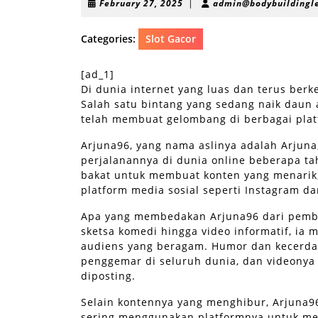
February
February 27, 2025
|
admin@bodybuildingl
27,
2025
Categories:
Slot Gacor
[ad_1]
Di dunia internet yang luas dan terus berk
Salah satu bintang yang sedang naik daun
telah membuat gelombang di berbagai plat
Arjuna96, yang nama aslinya adalah Arjuna,
perjalanannya di dunia online beberapa ta
bakat untuk membuat konten yang menarik,
platform media sosial seperti Instagram d
Apa yang membedakan Arjuna96 dari pembu
sketsa komedi hingga video informatif, ia
audiens yang beragam. Humor dan kecerda
penggemar di seluruh dunia, dan videonya 
diposting.
Selain kontennya yang menghibur, Arjuna96
sering menggunakan platformnya untuk men