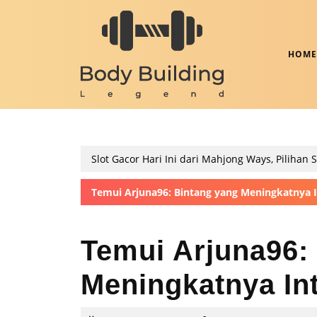
Skip
to
content
Skip
HOME
to
content
Slot Gacor Hari Ini dari Mahjong Ways, Pilihan 
Temui Arjuna96: Bintang yang Meningkatnya 
Temui Arjuna96:
Meningkatnya In