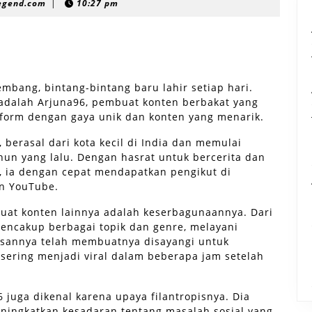
admin@bodybuildinglegend.com
egend.com
|
10:27 pm
embang, bintang-bintang baru lahir setiap hari.
 adalah Arjuna96, pembuat konten berbakat yang
form dengan gaya unik dan konten yang menarik.
 berasal dari kota kecil di India dan memulai
hun yang lalu. Dengan hasrat untuk bercerita dan
 ia dengan cepat mendapatkan pengikut di
an YouTube.
at konten lainnya adalah keserbagunaannya. Dari
 mencakup berbagai topik dan genre, melayani
sannya telah membuatnya disayangi untuk
sering menjadi viral dalam beberapa jam setelah
 juga dikenal karena upaya filantropisnya. Dia
ingkatkan kesadaran tentang masalah sosial yang