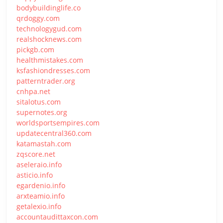
bodybuildinglife.co
qrdoggy.com
technologygud.com
realshocknews.com
pickgb.com
healthmistakes.com
ksfashiondresses.com
patterntrader.org
cnhpa.net
sitalotus.com
supernotes.org
worldsportsempires.com
updatecentral360.com
katamastah.com
zqscore.net
aseleraio.info
asticio.info
egardenio.info
arxteamio.info
getalexio.info
accountaudittaxcon.com