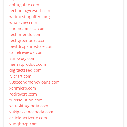
abbuguide.com
technologyresult.com
webhostingoffers.org
whatszow.com
ehomeamerca.com
techintendo.com
techgreenpure.com
bestdropshipstore.com
cartelreviews.com
surfsway.com
nailartproduct.com
digitactseed.com
lvlcraft.com
90secondmoneyloans.com
xenmicro.com
rodrovers.com
tripssolution.com
satta-king-india.com
yukigassencanada.com
articlehorizone.com
yuqqbbzp.com