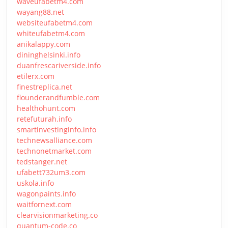
waveufabetm4.com
wayang88.net
websiteufabetm4.com
whiteufabetm4.com
anikalappy.com
dininghelsinki.info
duanfrescariverside.info
etilerx.com
finestreplica.net
flounderandfumble.com
healthohunt.com
retefuturah.info
smartinvestinginfo.info
technewsalliance.com
technonetmarket.com
tedstanger.net
ufabett732um3.com
uskola.info
wagonpaints.info
waitfornext.com
clearvisionmarketing.co
quantum-code.co