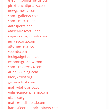
theblingblingshields.com
pinkfrenchtipnails.com
newgamestv.com
sportsgallerys.com
sportsmirrors.net
datasports.net
atasehirescortu.net
engineeringtechub.com
jerryescorts.com
attorneylegal.co
voomb.com
techgadgetpoint.com
tvsportsguide24.com
sportsreviews24.com
dubai360blog.com
lucky77slot.org
growmefast.com
mahkotahokislot.com
onlinecancerpharm.com
ufalek.org
mattress-disposal.com
happyflooringandcabinets.com