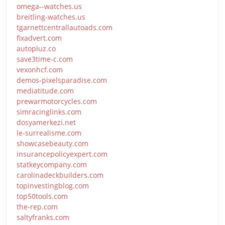
omega--watches.us
breitling-watches.us
tgarnettcentrallautoads.com
fixadvert.com
autopluz.co
save3time-c.com
vexonhcf.com
demos-pixelsparadise.com
mediatitude.com
prewarmotorcycles.com
simracinglinks.com
dosyamerkezi.net
le-surrealisme.com
showcasebeauty.com
insurancepolicyexpert.com
statkeycompany.com
carolinadeckbuilders.com
topinvestingblog.com
top50tools.com
the-rep.com
saltyfranks.com