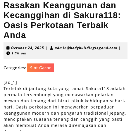
Rasakan Keanggunan dan
Kecanggihan di Sakura118:
Oasis Perkotaan Terbaik
Anda
October
admin@
October 24, 2025
|
admin@bodybuildinglegend.com
|
24,
1:10 am
2025
Categories:
Slot Gacor
[ad_1]
Terletak di jantung kota yang ramai, Sakura118 adalah
permata tersembunyi yang menawarkan pelarian
mewah dan tenang dari hiruk pikuk kehidupan sehari-
hari. Oasis perkotaan ini menawarkan perpaduan
keanggunan modern dan pengaruh tradisional Jepang,
menciptakan suasana tenang dan canggih yang pasti
akan membuat Anda merasa diremajakan dan