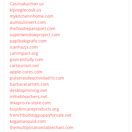
CasinoAuction.us
kipooglecouk.us
mykitchennhome.com
aumoulinvert.com
thefoodiepassport.com
superwindowproject.com
papibakigrafo.com
icanhazjs.com
canimpact.org
goviralstudy.com
cartourism.net
apple-cores.com
pulserasdeactividad10.com
barbaracarlotti.com
desktopmining.net
inthebleachers.net
lexapro-rx-store.com
buyskincareproducts.org
frenchbulldogpuppyforsale.net
kogamasquid.com
themultiplicationtablechart.com