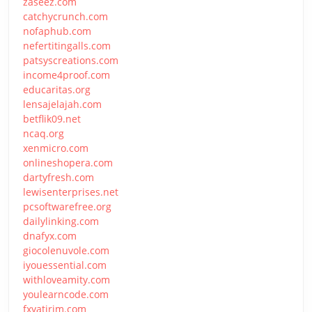
zaseez.com
catchycrunch.com
nofaphub.com
nefertitingalls.com
patsyscreations.com
income4proof.com
educaritas.org
lensajelajah.com
betflik09.net
ncaq.org
xenmicro.com
onlineshopera.com
dartyfresh.com
lewisenterprises.net
pcsoftwarefree.org
dailylinking.com
dnafyx.com
giocolenuvole.com
iyouessential.com
withloveamity.com
youlearncode.com
fxyatirim.com