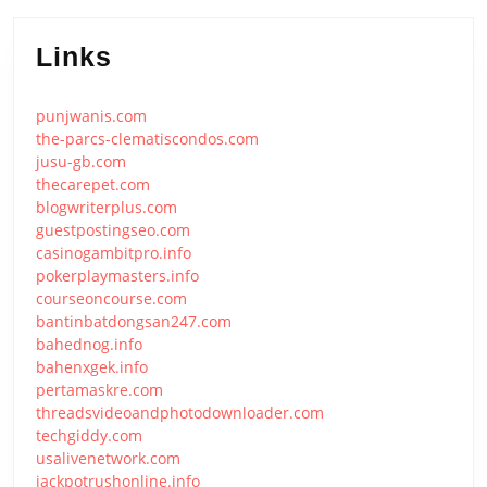
Links
punjwanis.com
the-parcs-clematiscondos.com
jusu-gb.com
thecarepet.com
blogwriterplus.com
guestpostingseo.com
casinogambitpro.info
pokerplaymasters.info
courseoncourse.com
bantinbatdongsan247.com
bahednog.info
bahenxgek.info
pertamaskre.com
threadsvideoandphotodownloader.com
techgiddy.com
usalivenetwork.com
jackpotrushonline.info