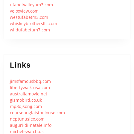
ufabetvalleyum3.com
veloxview.com
westufabetm3.com
whiskeybrothersllc.com
wildufabetum7.com
Links
jimsfamousbbq.com
libertywalk-usa.com
australiamovie.net
gizmobird.co.uk
mp3djsong.com
coursdanglaistoulouse.com
neptunuslex.com
auguri-di-natale.info
michelewatch.us