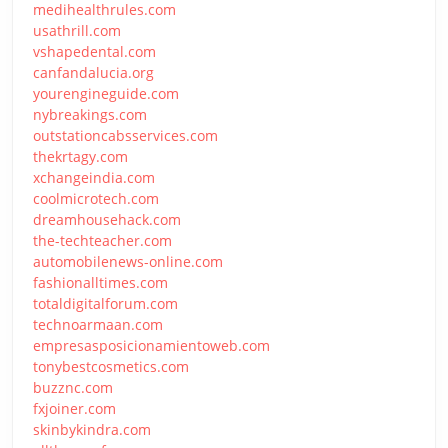
medihealthrules.com
usathrill.com
vshapedental.com
canfandalucia.org
yourengineguide.com
nybreakings.com
outstationcabsservices.com
thekrtagy.com
xchangeindia.com
coolmicrotech.com
dreamhousehack.com
the-techteacher.com
automobilenews-online.com
fashionalltimes.com
totaldigitalforum.com
technoarmaan.com
empresasposicionamientoweb.com
tonybestcosmetics.com
buzznc.com
fxjoiner.com
skinbykindra.com