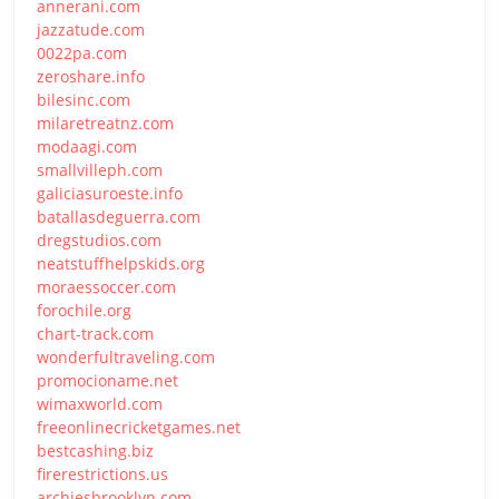
annerani.com
jazzatude.com
0022pa.com
zeroshare.info
bilesinc.com
milaretreatnz.com
modaagi.com
smallvilleph.com
galiciasuroeste.info
batallasdeguerra.com
dregstudios.com
neatstuffhelpskids.org
moraessoccer.com
forochile.org
chart-track.com
wonderfultraveling.com
promocioname.net
wimaxworld.com
freeonlinecricketgames.net
bestcashing.biz
firerestrictions.us
archiesbrooklyn.com