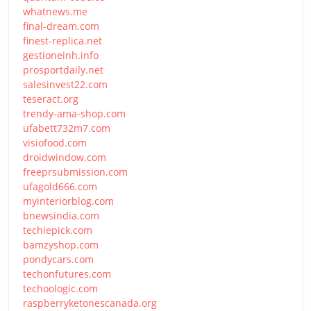
whatnews.me
final-dream.com
finest-replica.net
gestioneinh.info
prosportdaily.net
salesinvest22.com
teseract.org
trendy-ama-shop.com
ufabett732m7.com
visiofood.com
droidwindow.com
freeprsubmission.com
ufagold666.com
myinteriorblog.com
bnewsindia.com
techiepick.com
bamzyshop.com
pondycars.com
techonfutures.com
techoologic.com
raspberryketonescanada.org