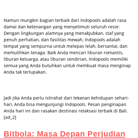
Namun mungkin bagian terbaik dari Indopools adalah rasa
damai dan ketenangan yang menyelimuti seluruh resor.
Dengan lingkungan alamnya yang menakjubkan, staf yang
penuh perhatian, dan fasilitas mewah, Indopools adalah
tempat yang sempurna untuk melepas lelah, bersantai, dan
memulihkan tenaga. Baik Anda mencari liburan romantis,
liburan keluarga, atau liburan sendirian, Indopools memiliki
semua yang Anda butuhkan untuk membuat masa menginap
Anda tak terlupakan.
Jadi jika Anda perlu istirahat dari tekanan kehidupan sehari-
hari, Anda bisa mengunjungi Indopools. Pesan penginapan
Anda hari ini dan rasakan destinasi relaksasi terbaik di Bali.
[ad_2]
Bitbola: Masa Depan Perjudian