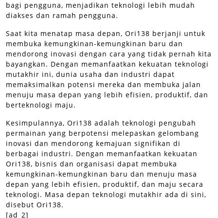
bagi pengguna, menjadikan teknologi lebih mudah
diakses dan ramah pengguna.
Saat kita menatap masa depan, Ori138 berjanji untuk
membuka kemungkinan-kemungkinan baru dan
mendorong inovasi dengan cara yang tidak pernah kita
bayangkan. Dengan memanfaatkan kekuatan teknologi
mutakhir ini, dunia usaha dan industri dapat
memaksimalkan potensi mereka dan membuka jalan
menuju masa depan yang lebih efisien, produktif, dan
berteknologi maju.
Kesimpulannya, Ori138 adalah teknologi pengubah
permainan yang berpotensi melepaskan gelombang
inovasi dan mendorong kemajuan signifikan di
berbagai industri. Dengan memanfaatkan kekuatan
Ori138, bisnis dan organisasi dapat membuka
kemungkinan-kemungkinan baru dan menuju masa
depan yang lebih efisien, produktif, dan maju secara
teknologi. Masa depan teknologi mutakhir ada di sini,
disebut Ori138.
[ad_2]