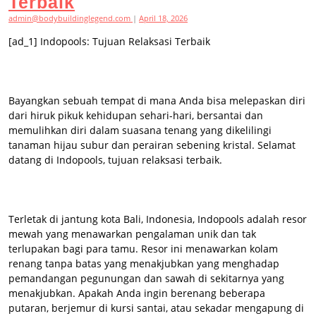
Terbaik
admin@bodybuildinglegend.com
|
April 18, 2026
[ad_1] Indopools: Tujuan Relaksasi Terbaik
Bayangkan sebuah tempat di mana Anda bisa melepaskan diri
dari hiruk pikuk kehidupan sehari-hari, bersantai dan
memulihkan diri dalam suasana tenang yang dikelilingi
tanaman hijau subur dan perairan sebening kristal. Selamat
datang di Indopools, tujuan relaksasi terbaik.
Terletak di jantung kota Bali, Indonesia, Indopools adalah resor
mewah yang menawarkan pengalaman unik dan tak
terlupakan bagi para tamu. Resor ini menawarkan kolam
renang tanpa batas yang menakjubkan yang menghadap
pemandangan pegunungan dan sawah di sekitarnya yang
menakjubkan. Apakah Anda ingin berenang beberapa
putaran, berjemur di kursi santai, atau sekadar mengapung di