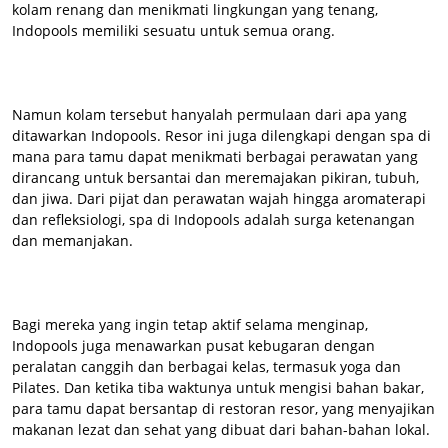
kolam renang dan menikmati lingkungan yang tenang,
Indopools memiliki sesuatu untuk semua orang.
Namun kolam tersebut hanyalah permulaan dari apa yang
ditawarkan Indopools. Resor ini juga dilengkapi dengan spa di
mana para tamu dapat menikmati berbagai perawatan yang
dirancang untuk bersantai dan meremajakan pikiran, tubuh,
dan jiwa. Dari pijat dan perawatan wajah hingga aromaterapi
dan refleksiologi, spa di Indopools adalah surga ketenangan
dan memanjakan.
Bagi mereka yang ingin tetap aktif selama menginap,
Indopools juga menawarkan pusat kebugaran dengan
peralatan canggih dan berbagai kelas, termasuk yoga dan
Pilates. Dan ketika tiba waktunya untuk mengisi bahan bakar,
para tamu dapat bersantap di restoran resor, yang menyajikan
makanan lezat dan sehat yang dibuat dari bahan-bahan lokal.