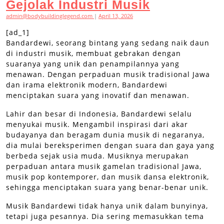
Gejolak Industri Musik
admin@bodybuildinglegend.com
|
April 13, 2026
[ad_1]
Bandardewi, seorang bintang yang sedang naik daun
di industri musik, membuat gebrakan dengan
suaranya yang unik dan penampilannya yang
menawan. Dengan perpaduan musik tradisional Jawa
dan irama elektronik modern, Bandardewi
menciptakan suara yang inovatif dan menawan.
Lahir dan besar di Indonesia, Bandardewi selalu
menyukai musik. Mengambil inspirasi dari akar
budayanya dan beragam dunia musik di negaranya,
dia mulai bereksperimen dengan suara dan gaya yang
berbeda sejak usia muda. Musiknya merupakan
perpaduan antara musik gamelan tradisional Jawa,
musik pop kontemporer, dan musik dansa elektronik,
sehingga menciptakan suara yang benar-benar unik.
Musik Bandardewi tidak hanya unik dalam bunyinya,
tetapi juga pesannya. Dia sering memasukkan tema