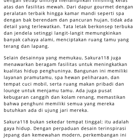
dengan setiap unitnya menampilkan finishing kelas
atas dan fasilitas mewah. Dari dapur gourmet dengan
peralatan terbaik hingga kamar mandi seperti spa
dengan bak berendam dan pancuran hujan, tidak ada
detail yang terlewatkan. Tata letak berkonsep terbuka
dan jendela setinggi langit-langit memungkinkan
banyak cahaya alami, menciptakan ruang tamu yang
terang dan lapang.
Selain desainnya yang memukau, Sakura118 juga
menawarkan beragam fasilitas untuk meningkatkan
kualitas hidup penghuninya. Bangunan ini memiliki
layanan pramutamu, spa hewan peliharaan, dan
tempat cuci mobil, serta ruang makan pribadi dan
lounge untuk menjamu tamu. Ada juga pusat
kebugaran canggih dan kolam renang, memastikan
bahwa penghuni memiliki semua yang mereka
butuhkan ada di ujung jari mereka.
Sakura118 bukan sekedar tempat tinggal; itu adalah
gaya hidup. Dengan perpaduan desain terinspirasi
Jepang dan kemewahan modern, perkembangan ini