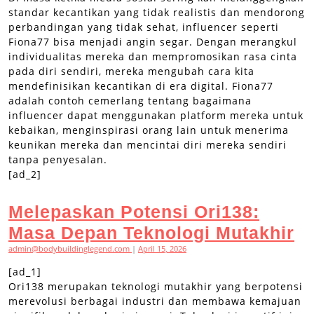
standar kecantikan yang tidak realistis dan mendorong
perbandingan yang tidak sehat, influencer seperti
Fiona77 bisa menjadi angin segar. Dengan merangkul
individualitas mereka dan mempromosikan rasa cinta
pada diri sendiri, mereka mengubah cara kita
mendefinisikan kecantikan di era digital. Fiona77
adalah contoh cemerlang tentang bagaimana
influencer dapat menggunakan platform mereka untuk
kebaikan, menginspirasi orang lain untuk menerima
keunikan mereka dan mencintai diri mereka sendiri
tanpa penyesalan.
[ad_2]
Melepaskan Potensi Ori138:
Masa Depan Teknologi Mutakhir
admin@bodybuildinglegend.com
|
April 15, 2026
[ad_1]
Ori138 merupakan teknologi mutakhir yang berpotensi
merevolusi berbagai industri dan membawa kemajuan