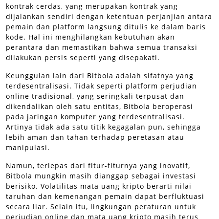
kontrak cerdas, yang merupakan kontrak yang
dijalankan sendiri dengan ketentuan perjanjian antara
pemain dan platform langsung ditulis ke dalam baris
kode. Hal ini menghilangkan kebutuhan akan
perantara dan memastikan bahwa semua transaksi
dilakukan persis seperti yang disepakati.
Keunggulan lain dari Bitbola adalah sifatnya yang
terdesentralisasi. Tidak seperti platform perjudian
online tradisional, yang seringkali terpusat dan
dikendalikan oleh satu entitas, Bitbola beroperasi
pada jaringan komputer yang terdesentralisasi.
Artinya tidak ada satu titik kegagalan pun, sehingga
lebih aman dan tahan terhadap peretasan atau
manipulasi.
Namun, terlepas dari fitur-fiturnya yang inovatif,
Bitbola mungkin masih dianggap sebagai investasi
berisiko. Volatilitas mata uang kripto berarti nilai
taruhan dan kemenangan pemain dapat berfluktuasi
secara liar. Selain itu, lingkungan peraturan untuk
perjudian online dan mata uang kripto masih terus