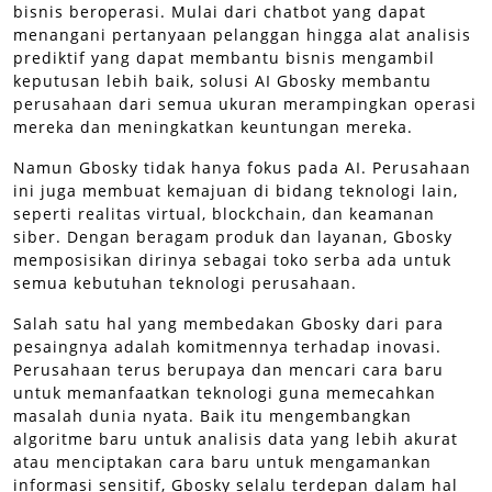
bisnis beroperasi. Mulai dari chatbot yang dapat
menangani pertanyaan pelanggan hingga alat analisis
prediktif yang dapat membantu bisnis mengambil
keputusan lebih baik, solusi AI Gbosky membantu
perusahaan dari semua ukuran merampingkan operasi
mereka dan meningkatkan keuntungan mereka.
Namun Gbosky tidak hanya fokus pada AI. Perusahaan
ini juga membuat kemajuan di bidang teknologi lain,
seperti realitas virtual, blockchain, dan keamanan
siber. Dengan beragam produk dan layanan, Gbosky
memposisikan dirinya sebagai toko serba ada untuk
semua kebutuhan teknologi perusahaan.
Salah satu hal yang membedakan Gbosky dari para
pesaingnya adalah komitmennya terhadap inovasi.
Perusahaan terus berupaya dan mencari cara baru
untuk memanfaatkan teknologi guna memecahkan
masalah dunia nyata. Baik itu mengembangkan
algoritme baru untuk analisis data yang lebih akurat
atau menciptakan cara baru untuk mengamankan
informasi sensitif, Gbosky selalu terdepan dalam hal