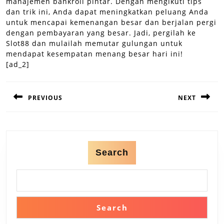
manajemen bankroll pintar. Dengan mengikuti tips
dan trik ini, Anda dapat meningkatkan peluang Anda
untuk mencapai kemenangan besar dan berjalan pergi
dengan pembayaran yang besar. Jadi, pergilah ke
Slot88 dan mulailah memutar gulungan untuk
mendapat kesempatan menang besar hari ini!
[ad_2]
Post
PREVIOUS
NEXT
navigation
Previous
Next
post:
post:
Search
Search