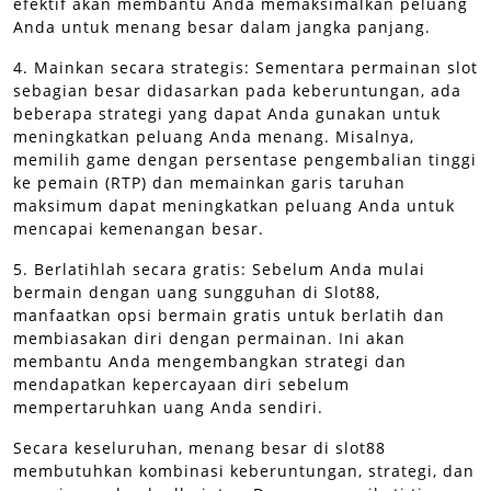
efektif akan membantu Anda memaksimalkan peluang
Anda untuk menang besar dalam jangka panjang.
4. Mainkan secara strategis: Sementara permainan slot
sebagian besar didasarkan pada keberuntungan, ada
beberapa strategi yang dapat Anda gunakan untuk
meningkatkan peluang Anda menang. Misalnya,
memilih game dengan persentase pengembalian tinggi
ke pemain (RTP) dan memainkan garis taruhan
maksimum dapat meningkatkan peluang Anda untuk
mencapai kemenangan besar.
5. Berlatihlah secara gratis: Sebelum Anda mulai
bermain dengan uang sungguhan di Slot88,
manfaatkan opsi bermain gratis untuk berlatih dan
membiasakan diri dengan permainan. Ini akan
membantu Anda mengembangkan strategi dan
mendapatkan kepercayaan diri sebelum
mempertaruhkan uang Anda sendiri.
Secara keseluruhan, menang besar di slot88
membutuhkan kombinasi keberuntungan, strategi, dan