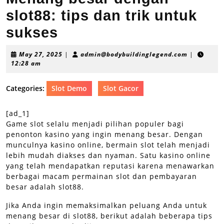
slot88: tips dan trik untuk
sukses
May
admin@bod
May 27, 2025
|
admin@bodybuildinglegend.com
|
27,
12:28 am
2025
Categories:
Slot Demo
Slot Gacor
[ad_1]
Game slot selalu menjadi pilihan populer bagi
penonton kasino yang ingin menang besar. Dengan
munculnya kasino online, bermain slot telah menjadi
lebih mudah diakses dan nyaman. Satu kasino online
yang telah mendapatkan reputasi karena menawarkan
berbagai macam permainan slot dan pembayaran
besar adalah slot88.
Jika Anda ingin memaksimalkan peluang Anda untuk
menang besar di slot88, berikut adalah beberapa tips