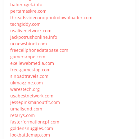
bahenxgek.info
pertamaskre.com
threadsvideoandphotodownloader.com
techgiddy.com
usalivenetwork.com
jackpotrushonline.info
ucnewshindi.com
freecellphonedatabase.com
gamersrope.com
exellewebmedia.com
free-gamestop.com
sinbadtravels.com
ukmagzine.com
wareztech.org
usabestnetwork.com
jessepinkmanoutfit.com
umailsend.com
retarys.com
fasterformationcpf.com
goldensnuggles.com
lookbattlemap.com