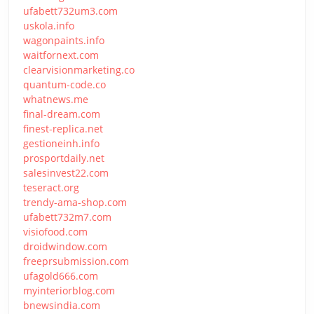
ufabett732um3.com
uskola.info
wagonpaints.info
waitfornext.com
clearvisionmarketing.co
quantum-code.co
whatnews.me
final-dream.com
finest-replica.net
gestioneinh.info
prosportdaily.net
salesinvest22.com
teseract.org
trendy-ama-shop.com
ufabett732m7.com
visiofood.com
droidwindow.com
freeprsubmission.com
ufagold666.com
myinteriorblog.com
bnewsindia.com