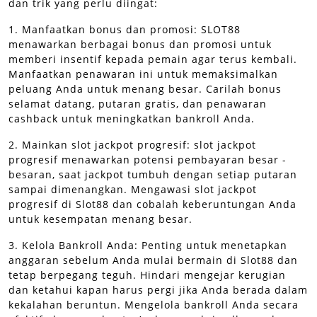
dan trik yang perlu diingat:
1. Manfaatkan bonus dan promosi: SLOT88
menawarkan berbagai bonus dan promosi untuk
memberi insentif kepada pemain agar terus kembali.
Manfaatkan penawaran ini untuk memaksimalkan
peluang Anda untuk menang besar. Carilah bonus
selamat datang, putaran gratis, dan penawaran
cashback untuk meningkatkan bankroll Anda.
2. Mainkan slot jackpot progresif: slot jackpot
progresif menawarkan potensi pembayaran besar -
besaran, saat jackpot tumbuh dengan setiap putaran
sampai dimenangkan. Mengawasi slot jackpot
progresif di Slot88 dan cobalah keberuntungan Anda
untuk kesempatan menang besar.
3. Kelola Bankroll Anda: Penting untuk menetapkan
anggaran sebelum Anda mulai bermain di Slot88 dan
tetap berpegang teguh. Hindari mengejar kerugian
dan ketahui kapan harus pergi jika Anda berada dalam
kekalahan beruntun. Mengelola bankroll Anda secara