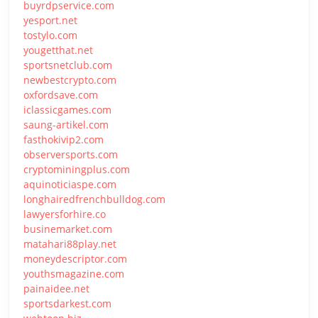
buyrdpservice.com
yesport.net
tostylo.com
yougetthat.net
sportsnetclub.com
newbestcrypto.com
oxfordsave.com
iclassicgames.com
saung-artikel.com
fasthokivip2.com
observersports.com
cryptominingplus.com
aquinoticiaspe.com
longhairedfrenchbulldog.com
lawyersforhire.co
businemarket.com
matahari88play.net
moneydescriptor.com
youthsmagazine.com
painaidee.net
sportsdarkest.com