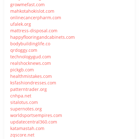
growmefast.com
mahkotahokislot.com
onlinecancerpharm.com
ufalek.org
mattress-disposal.com
happyflooringandcabinets.com
bodybuildinglife.co
qrdoggy.com
technologygud.com
realshocknews.com
pickgb.com
healthmistakes.com
ksfashiondresses.com
patterntrader.org
cnhpa.net
sitalotus.com
supernotes.org
worldsportsempires.com
updatecentral360.com
katamastah.com
zqscore.net