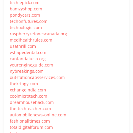
techiepick.com
bamzyshop.com
pondycars.com
techonfutures.com
techoologic.com
raspberryketonescanada.org
medihealthrules.com
usathrill.com
vshapedental.com
canfandalucia.org
yourengineguide.com
nybreakings.com
outstationcabsservices.com
thekrtagy.com
xchangeindia.com
coolmicrotech.com
dreamhousehack.com
the-techteacher.com
automobilenews-online.com
fashionalltimes.com
totaldigitalforum.com