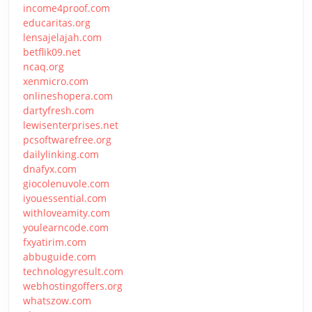
income4proof.com
educaritas.org
lensajelajah.com
betflik09.net
ncaq.org
xenmicro.com
onlineshopera.com
dartyfresh.com
lewisenterprises.net
pcsoftwarefree.org
dailylinking.com
dnafyx.com
giocolenuvole.com
iyouessential.com
withloveamity.com
youlearncode.com
fxyatirim.com
abbuguide.com
technologyresult.com
webhostingoffers.org
whatszow.com