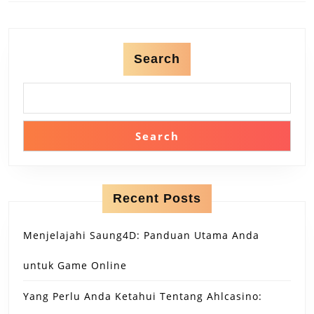
Previous
Next
post:
post:
Search
Search
Recent Posts
Menjelajahi Saung4D: Panduan Utama Anda
untuk Game Online
Yang Perlu Anda Ketahui Tentang Ahlcasino: