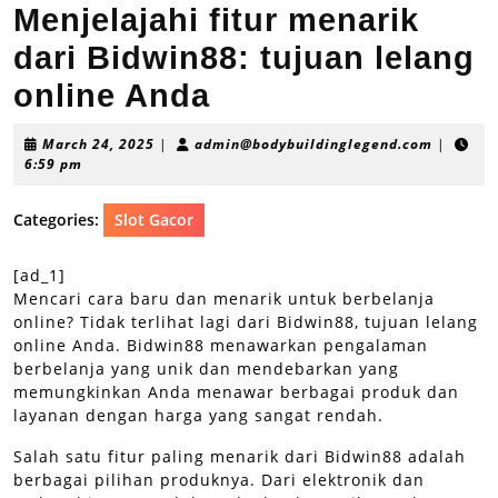
Menjelajahi fitur menarik
dari Bidwin88: tujuan lelang
online Anda
March
admin@b
March 24, 2025
|
admin@bodybuildinglegend.com
|
24,
6:59 pm
2025
Categories:
Slot Gacor
[ad_1]
Mencari cara baru dan menarik untuk berbelanja
online? Tidak terlihat lagi dari Bidwin88, tujuan lelang
online Anda. Bidwin88 menawarkan pengalaman
berbelanja yang unik dan mendebarkan yang
memungkinkan Anda menawar berbagai produk dan
layanan dengan harga yang sangat rendah.
Salah satu fitur paling menarik dari Bidwin88 adalah
berbagai pilihan produknya. Dari elektronik dan