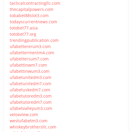
tacticalcontractingllc.com
thecapitalpowers.com
tobabet88slot3.com
todayscurrentnews.com
totobet77.asia
totobet77.org
trendingpublication.com
ufabettererum3.com
ufabettermentm4.com
ufabettersum7.com
ufabettinwm7.com
ufabettinwum3.com
ufabetunitedm3.com
ufabetunitedm7.com
ufabetuskedm7.com
ufabetutoredm3.com
ufabetutoredm7.com
ufabetvalleyum3.com
veloxview.com
westufabetm3.com
whiskeybrothersllc.com