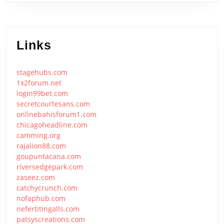
Links
stagehubs.com
1x2forum.net
login99bet.com
secretcourtesans.com
onlinebahisforum1.com
chicagoheadline.com
camming.org
rajalion88.com
goupuntacana.com
riversedgepark.com
zaseez.com
catchycrunch.com
nofaphub.com
nefertitingalls.com
patsyscreations.com