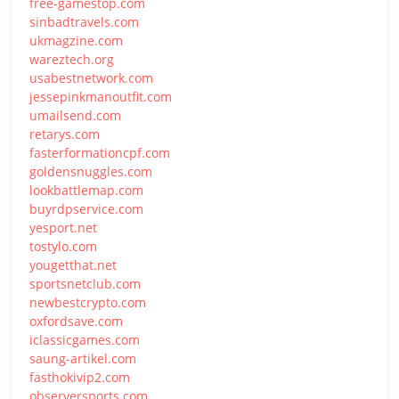
free-gamestop.com
sinbadtravels.com
ukmagzine.com
wareztech.org
usabestnetwork.com
jessepinkmanoutfit.com
umailsend.com
retarys.com
fasterformationcpf.com
goldensnuggles.com
lookbattlemap.com
buyrdpservice.com
yesport.net
tostylo.com
yougetthat.net
sportsnetclub.com
newbestcrypto.com
oxfordsave.com
iclassicgames.com
saung-artikel.com
fasthokivip2.com
observersports.com