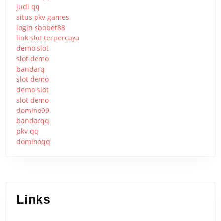
judi qq
situs pkv games
login sbobet88
link slot terpercaya
demo slot
slot demo
bandarq
slot demo
demo slot
slot demo
domino99
bandarqq
pkv qq
dominoqq
Links