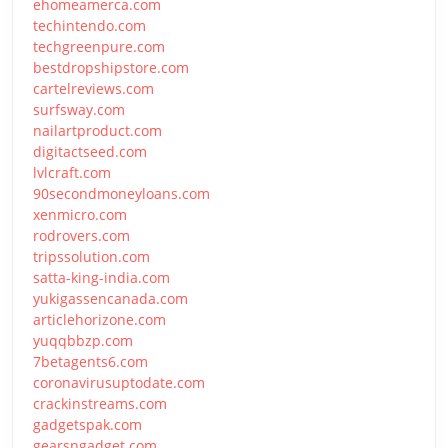
ehomeamerca.com
techintendo.com
techgreenpure.com
bestdropshipstore.com
cartelreviews.com
surfsway.com
nailartproduct.com
digitactseed.com
lvlcraft.com
90secondmoneyloans.com
xenmicro.com
rodrovers.com
tripssolution.com
satta-king-india.com
yukigassencanada.com
articlehorizone.com
yuqqbbzp.com
7betagents6.com
coronavirusuptodate.com
crackinstreams.com
gadgetspak.com
gearsngadget.com