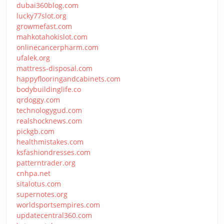
dubai360blog.com
lucky77slot.org
growmefast.com
mahkotahokislot.com
onlinecancerpharm.com
ufalek.org
mattress-disposal.com
happyflooringandcabinets.com
bodybuildinglife.co
qrdoggy.com
technologygud.com
realshocknews.com
pickgb.com
healthmistakes.com
ksfashiondresses.com
patterntrader.org
cnhpa.net
sitalotus.com
supernotes.org
worldsportsempires.com
updatecentral360.com