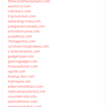
90secondmoneyloans.com
xenmicro.com
rodrovers.com
tripssolution.com
satta-king-india.com
yukigassencanada.com
articlehorizone.com
yuqqbbzp.com
7betagents6.com
coronavirusuptodate.com
crackinstreams.com
gadgetspak.com
gearsngadget.com
hireseodoctor.com
lapsfit.com
levelup-fast.com
mytreepla.net
pokersimulations.com
replicamanufactory.net
rezultate-loto.info
splendifulous.com
sportsrecords4u.com