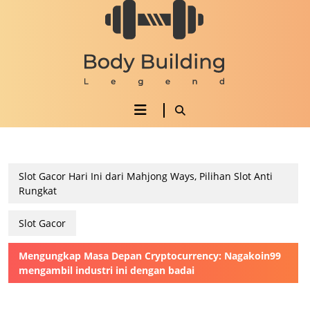
Skip
to
content
Skip
to
content
Open
Button
Slot Gacor Hari Ini dari Mahjong Ways, Pilihan Slot Anti
Rungkat
Slot Gacor
Mengungkap Masa Depan Cryptocurrency: Nagakoin99
mengambil industri ini dengan badai