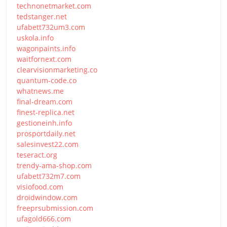
technonetmarket.com
tedstanger.net
ufabett732um3.com
uskola.info
wagonpaints.info
waitfornext.com
clearvisionmarketing.co
quantum-code.co
whatnews.me
final-dream.com
finest-replica.net
gestioneinh.info
prosportdaily.net
salesinvest22.com
teseract.org
trendy-ama-shop.com
ufabett732m7.com
visiofood.com
droidwindow.com
freeprsubmission.com
ufagold666.com