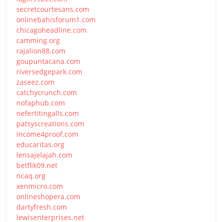
secretcourtesans.com
onlinebahisforum1.com
chicagoheadline.com
camming.org
rajalion88.com
goupuntacana.com
riversedgepark.com
zaseez.com
catchycrunch.com
nofaphub.com
nefertitingalls.com
patsyscreations.com
income4proof.com
educaritas.org
lensajelajah.com
betflik09.net
ncaq.org
xenmicro.com
onlineshopera.com
dartyfresh.com
lewisenterprises.net