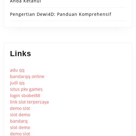
Anda Ketahui
Pengertian Dewi4D: Panduan Komprehensif
Links
adu qq
bandarqq online
judi qq
situs pkv games
login sbobet88
link slot terpercaya
demo slot
slot demo
bandarq
slot demo
demo slot