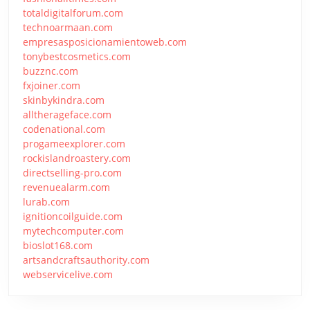
totaldigitalforum.com
technoarmaan.com
empresasposicionamientoweb.com
tonybestcosmetics.com
buzznc.com
fxjoiner.com
skinbykindra.com
alltherageface.com
codenational.com
progameexplorer.com
rockislandroastery.com
directselling-pro.com
revenuealarm.com
lurab.com
ignitioncoilguide.com
mytechcomputer.com
bioslot168.com
artsandcraftsauthority.com
webservicelive.com