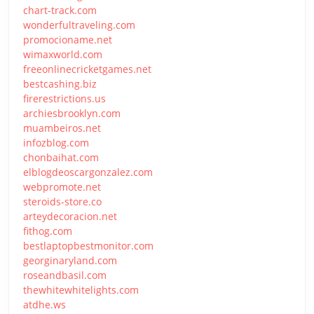
chart-track.com
wonderfultraveling.com
promocioname.net
wimaxworld.com
freeonlinecricketgames.net
bestcashing.biz
firerestrictions.us
archiesbrooklyn.com
muambeiros.net
infozblog.com
chonbaihat.com
elblogdeoscargonzalez.com
webpromote.net
steroids-store.co
arteydecoracion.net
fithog.com
bestlaptopbestmonitor.com
georginaryland.com
roseandbasil.com
thewhitewhitelights.com
atdhe.ws