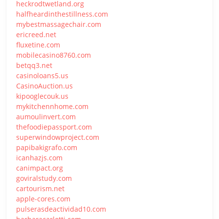
heckrodtwetland.org
halfheardinthestillness.com
mybestmassagechair.com
ericreed.net
fluxetine.com
mobilecasino8760.com
betqq3.net
casinoloans5.us
CasinoAuction.us
kipooglecouk.us
mykitchennhome.com
aumoulinvert.com
thefoodiepassport.com
superwindowproject.com
papibakigrafo.com
icanhazjs.com
canimpact.org
goviralstudy.com
cartourism.net
apple-cores.com
pulserasdeactividad10.com