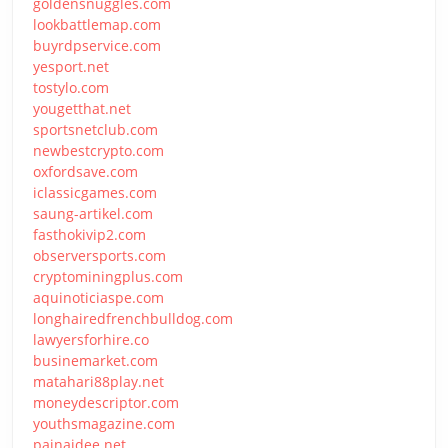
goldensnuggles.com
lookbattlemap.com
buyrdpservice.com
yesport.net
tostylo.com
yougetthat.net
sportsnetclub.com
newbestcrypto.com
oxfordsave.com
iclassicgames.com
saung-artikel.com
fasthokivip2.com
observersports.com
cryptominingplus.com
aquinoticiaspe.com
longhairedfrenchbulldog.com
lawyersforhire.co
businemarket.com
matahari88play.net
moneydescriptor.com
youthsmagazine.com
painaidee.net