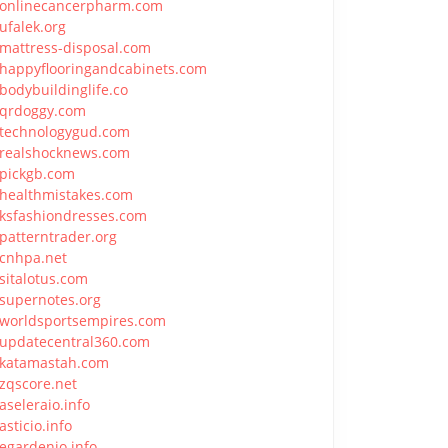
onlinecancerpharm.com
ufalek.org
mattress-disposal.com
happyflooringandcabinets.com
bodybuildinglife.co
qrdoggy.com
technologygud.com
realshocknews.com
pickgb.com
healthmistakes.com
ksfashiondresses.com
patterntrader.org
cnhpa.net
sitalotus.com
supernotes.org
worldsportsempires.com
updatecentral360.com
katamastah.com
zqscore.net
aseleraio.info
asticio.info
egardenio.info