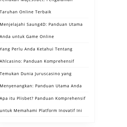
Taruhan Online Terbaik
Menjelajahi Saung4D: Panduan Utama
Anda untuk Game Online
Yang Perlu Anda Ketahui Tentang
Ahlcasino: Panduan Komprehensif
Temukan Dunia Juruscasino yang
Menyenangkan: Panduan Utama Anda
Apa itu Plisbet? Panduan Komprehensif
untuk Memahami Platform Inovatif Ini