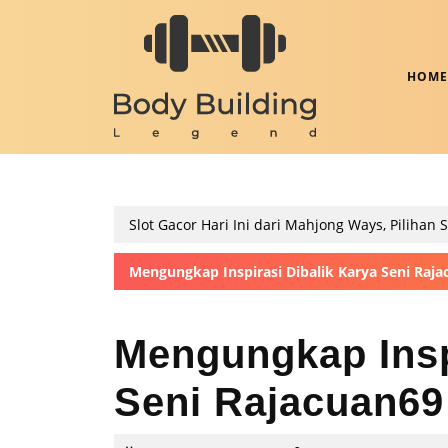
Skip
to
content
Skip
HOME
to
content
Slot Gacor Hari Ini dari Mahjong Ways, Pilihan 
Mengungkap Inspirasi Dibalik Karya Seni Ra
Mengungkap Insp
Seni Rajacuan6