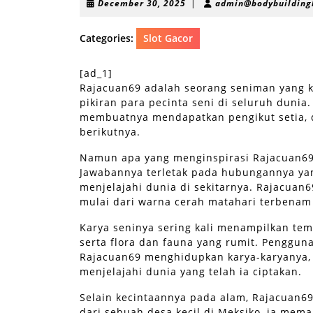
December
December 30, 2025
|
admin@bodybuilding
30,
2025
Categories:
Slot Gacor
[ad_1]
Rajacuan69 adalah seorang seniman yang k
pikiran para pecinta seni di seluruh dunia
membuatnya mendapatkan pengikut setia, 
berikutnya.
Namun apa yang menginspirasi Rajacuan69
Jawabannya terletak pada hubungannya ya
menjelajahi dunia di sekitarnya. Rajacuan
mulai dari warna cerah matahari terbenam
Karya seninya sering kali menampilkan t
serta flora dan fauna yang rumit. Penggun
Rajacuan69 menghidupkan karya-karyanya
menjelajahi dunia yang telah ia ciptakan.
Selain kecintaannya pada alam, Rajacuan69 
dari sebuah desa kecil di Meksiko, ia mem