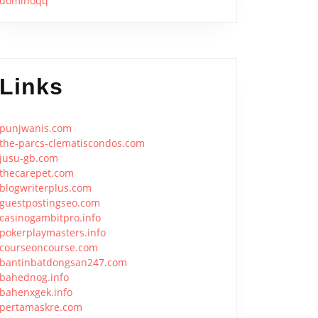
dominoqq
Links
punjwanis.com
the-parcs-clematiscondos.com
jusu-gb.com
thecarepet.com
blogwriterplus.com
guestpostingseo.com
casinogambitpro.info
pokerplaymasters.info
courseoncourse.com
bantinbatdongsan247.com
bahednog.info
bahenxgek.info
pertamaskre.com