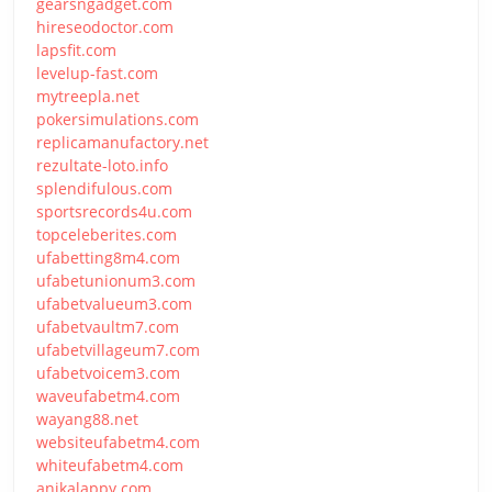
gearsngadget.com
hireseodoctor.com
lapsfit.com
levelup-fast.com
mytreepla.net
pokersimulations.com
replicamanufactory.net
rezultate-loto.info
splendifulous.com
sportsrecords4u.com
topceleberites.com
ufabetting8m4.com
ufabetunionum3.com
ufabetvalueum3.com
ufabetvaultm7.com
ufabetvillageum7.com
ufabetvoicem3.com
waveufabetm4.com
wayang88.net
websiteufabetm4.com
whiteufabetm4.com
anikalappy.com