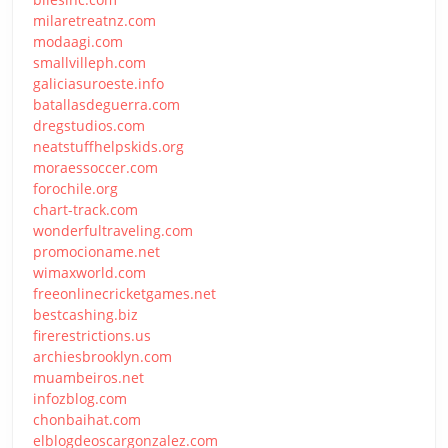
milaretreatnz.com
modaagi.com
smallvilleph.com
galiciasuroeste.info
batallasdeguerra.com
dregstudios.com
neatstuffhelpskids.org
moraessoccer.com
forochile.org
chart-track.com
wonderfultraveling.com
promocioname.net
wimaxworld.com
freeonlinecricketgames.net
bestcashing.biz
firerestrictions.us
archiesbrooklyn.com
muambeiros.net
infozblog.com
chonbaihat.com
elblogdeoscargonzalez.com