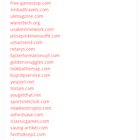
free-gamestop.com
sinbadtravels.com
ukmagzine.com
wareztech.org
usabestnetwork.com
jessepinkmanoutfit.com
umailsend.com
retarys.com
fasterformationcpf.com
goldensnuggles.com
lookbattlemap.com
buyrdpservice.com
yesport.net
tostylo.com
yougetthat.net
sportsnetclub.com
newbestcrypto.com
oxfordsave.com
iclassicgames.com
saung-artikel.com
fasthokivip2.com