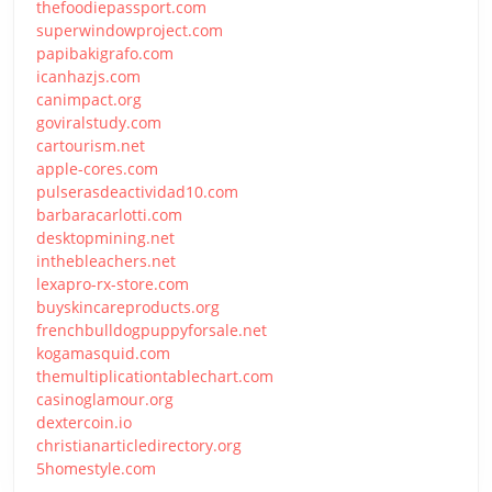
thefoodiepassport.com
superwindowproject.com
papibakigrafo.com
icanhazjs.com
canimpact.org
goviralstudy.com
cartourism.net
apple-cores.com
pulserasdeactividad10.com
barbaracarlotti.com
desktopmining.net
inthebleachers.net
lexapro-rx-store.com
buyskincareproducts.org
frenchbulldogpuppyforsale.net
kogamasquid.com
themultiplicationtablechart.com
casinoglamour.org
dextercoin.io
christianarticledirectory.org
5homestyle.com