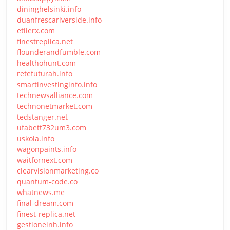
dininghelsinki.info
duanfrescariverside.info
etilerx.com
finestreplica.net
flounderandfumble.com
healthohunt.com
retefuturah.info
smartinvestinginfo.info
technewsalliance.com
technonetmarket.com
tedstanger.net
ufabett732um3.com
uskola.info
wagonpaints.info
waitfornext.com
clearvisionmarketing.co
quantum-code.co
whatnews.me
final-dream.com
finest-replica.net
gestioneinh.info