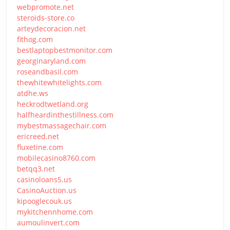
webpromote.net
steroids-store.co
arteydecoracion.net
fithog.com
bestlaptopbestmonitor.com
georginaryland.com
roseandbasil.com
thewhitewhitelights.com
atdhe.ws
heckrodtwetland.org
halfheardinthestillness.com
mybestmassagechair.com
ericreed.net
fluxetine.com
mobilecasino8760.com
betqq3.net
casinoloans5.us
CasinoAuction.us
kipooglecouk.us
mykitchennhome.com
aumoulinvert.com