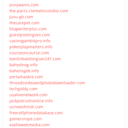
punjwanis.com
the-parcs-clematiscondos.com
jusu-gb.com
thecarepet.com
blogwriterplus.com
guestpostingseo.com
casinogambitpro.info
pokerplaymasters.info
courseoncourse.com
bantinbatdongsan247.com
bahednog.info
bahenxgek.info
pertamaskre.com
threadsvideoandphotodownloader.com
techgiddy.com
usalivenetwork.com
jackpotrushonline.info
ucnewshindi.com
freecellphonedatabase.com
gamersrope.com
exellewebmedia.com