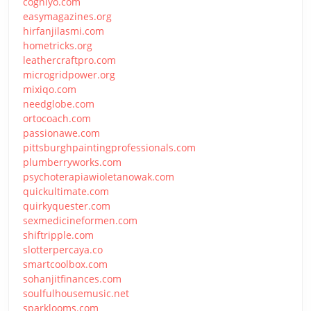
cogniyo.com
easymagazines.org
hirfanjilasmi.com
hometricks.org
leathercraftpro.com
microgridpower.org
mixiqo.com
needglobe.com
ortocoach.com
passionawe.com
pittsburghpaintingprofessionals.com
plumberryworks.com
psychoterapiawioletanowak.com
quickultimate.com
quirkyquester.com
sexmedicineformen.com
shiftripple.com
slotterpercaya.co
smartcoolbox.com
sohanjitfinances.com
soulfulhousemusic.net
sparklooms.com