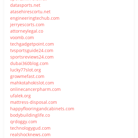
datasports.net
atasehirescortu.net
engineeringtechub.com
jerryescorts.com
attorneylegal.co
voomb.com
techgadgetpoint.com
tvsportsguide24.com
sportsreviews24.com
dubai360blog.com
lucky77slot.org
growmefast.com
mahkotahokislot.com
onlinecancerpharm.com
ufalek.org
mattress-disposal.com
happyflooringandcabinets.com
bodybuildinglife.co
qrdoggy.com
technologygud.com
realshocknews.com