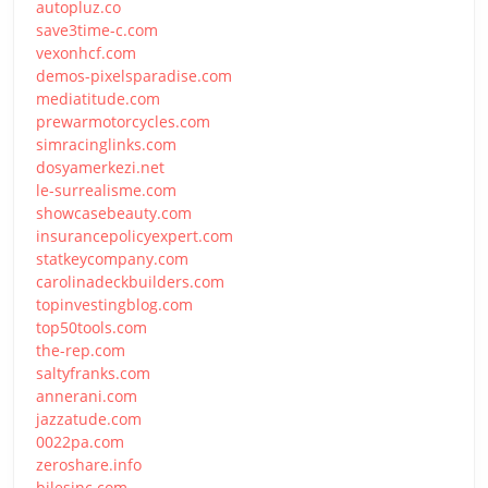
autopluz.co
save3time-c.com
vexonhcf.com
demos-pixelsparadise.com
mediatitude.com
prewarmotorcycles.com
simracinglinks.com
dosyamerkezi.net
le-surrealisme.com
showcasebeauty.com
insurancepolicyexpert.com
statkeycompany.com
carolinadeckbuilders.com
topinvestingblog.com
top50tools.com
the-rep.com
saltyfranks.com
annerani.com
jazzatude.com
0022pa.com
zeroshare.info
bilesinc.com