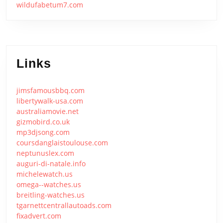
wildufabetum7.com
Links
jimsfamousbbq.com
libertywalk-usa.com
australiamovie.net
gizmobird.co.uk
mp3djsong.com
coursdanglaistoulouse.com
neptunuslex.com
auguri-di-natale.info
michelewatch.us
omega--watches.us
breitling-watches.us
tgarnettcentrallautoads.com
fixadvert.com