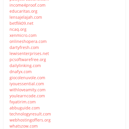
income4proof.com
educaritas.org
lensajelajah.com
betflik09.net
ncaq.org
xenmicro.com
onlineshopera.com
dartyfresh.com
lewisenterprises.net
pcsoftwarefree.org
dailylinking.com
dnafyx.com
giocolenuvole.com
iyouessential.com
withloveamity.com
youlearncode.com
fxyatirim.com
abbuguide.com
technologyresult.com
webhostingoffers.org
whatszow.com