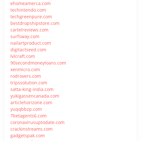
ehomeamerca.com
techintendo.com
techgreenpure.com
bestdropshipstore.com
cartelreviews.com
surfsway.com
nailartproduct.com
digitactseed.com
lvlcraft.com
90secondmoneyloans.com
xenmicro.com
rodrovers.com
tripssolution.com
satta-king-india.com
yukigassencanada.com
articlehorizone.com
yuqqbbzp.com
7betagents6.com
coronavirusuptodate.com
crackinstreams.com
gadgetspak.com