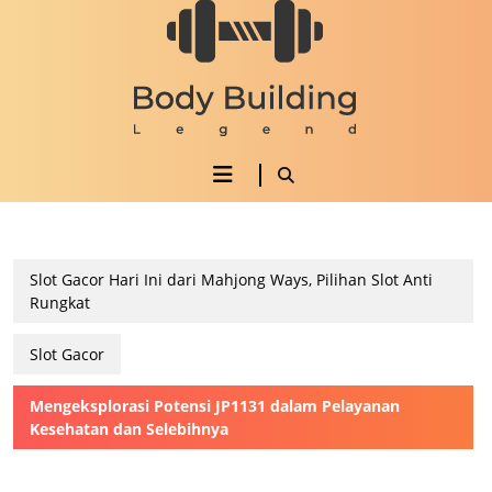
Skip
to
content
Skip
to
content
Open
Button
Slot Gacor Hari Ini dari Mahjong Ways, Pilihan Slot Anti
Rungkat
Slot Gacor
Mengeksplorasi Potensi JP1131 dalam Pelayanan
Kesehatan dan Selebihnya