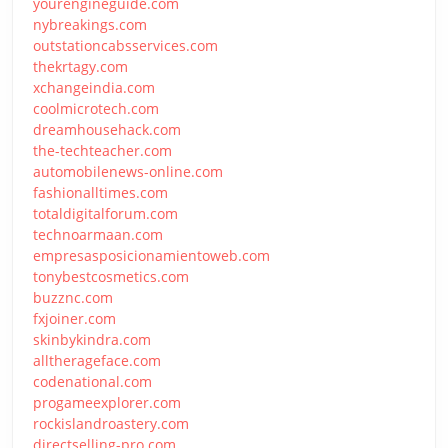
yourengineguide.com
nybreakings.com
outstationcabsservices.com
thekrtagy.com
xchangeindia.com
coolmicrotech.com
dreamhousehack.com
the-techteacher.com
automobilenews-online.com
fashionalltimes.com
totaldigitalforum.com
technoarmaan.com
empresasposicionamientoweb.com
tonybestcosmetics.com
buzznc.com
fxjoiner.com
skinbykindra.com
alltherageface.com
codenational.com
progameexplorer.com
rockislandroastery.com
directselling-pro.com