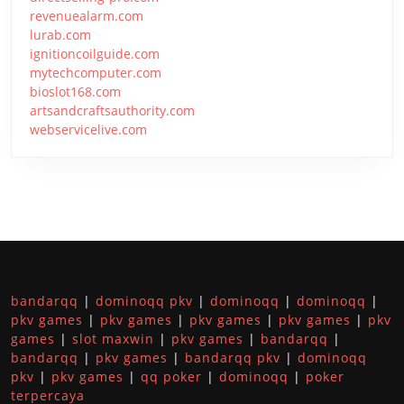
revenuealarm.com
lurab.com
ignitioncoilguide.com
mytechcomputer.com
bioslot168.com
artsandcraftsauthority.com
webservicelive.com
bandarqq
|
dominoqq pkv
|
dominoqq
|
dominoqq
|
pkv games
|
pkv games
|
pkv games
|
pkv games
|
pkv
games
|
slot maxwin
|
pkv games
|
bandarqq
|
bandarqq
|
pkv games
|
bandarqq pkv
|
dominoqq
pkv
|
pkv games
|
qq poker
|
dominoqq
|
poker
terpercaya