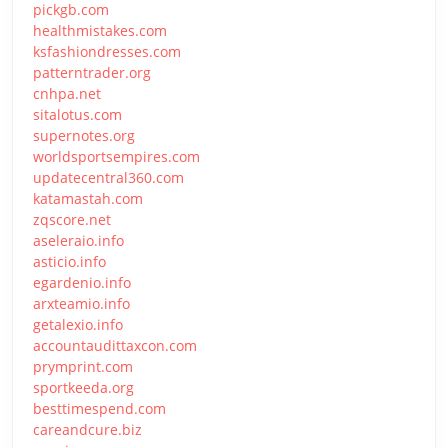
pickgb.com
healthmistakes.com
ksfashiondresses.com
patterntrader.org
cnhpa.net
sitalotus.com
supernotes.org
worldsportsempires.com
updatecentral360.com
katamastah.com
zqscore.net
aseleraio.info
asticio.info
egardenio.info
arxteamio.info
getalexio.info
accountaudittaxcon.com
prymprint.com
sportkeeda.org
besttimespend.com
careandcure.biz