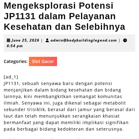
Mengeksplorasi Potensi
JP1131 dalam Pelayanan
Kesehatan dan Selebihnya
June
admin@bod
June 25, 2026
|
admin@bodybuildinglegend.com
|
25,
6:54 pm
2026
Categories:
Slot Gacor
[ad_1]
JP1131, sebuah senyawa baru dengan potensi
menjanjikan dalam bidang kesehatan dan bidang
lainnya, kini membangkitkan semangat komunitas
ilmiah. Senyawa ini, juga dikenal sebagai metabolit
sekunder trisiklik, berasal dari jamur yang berasal dari
laut dan telah menunjukkan serangkaian khasiat
bermanfaat yang dapat memiliki implikasi signifikan
pada berbagai bidang kedokteran dan seterusnya.