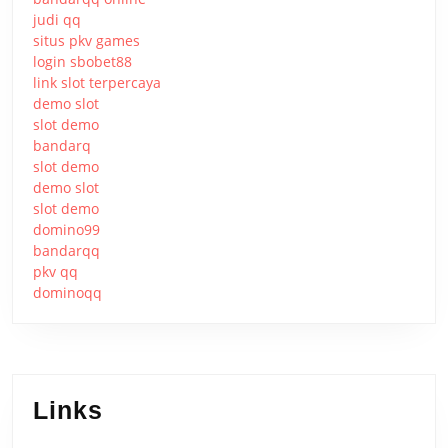
judi qq
situs pkv games
login sbobet88
link slot terpercaya
demo slot
slot demo
bandarq
slot demo
demo slot
slot demo
domino99
bandarqq
pkv qq
dominoqq
Links