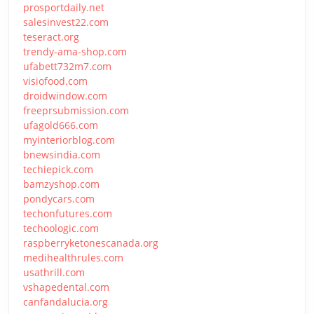
prosportdaily.net
salesinvest22.com
teseract.org
trendy-ama-shop.com
ufabett732m7.com
visiofood.com
droidwindow.com
freeprsubmission.com
ufagold666.com
myinteriorblog.com
bnewsindia.com
techiepick.com
bamzyshop.com
pondycars.com
techonfutures.com
techoologic.com
raspberryketonescanada.org
medihealthrules.com
usathrill.com
vshapedental.com
canfandalucia.org