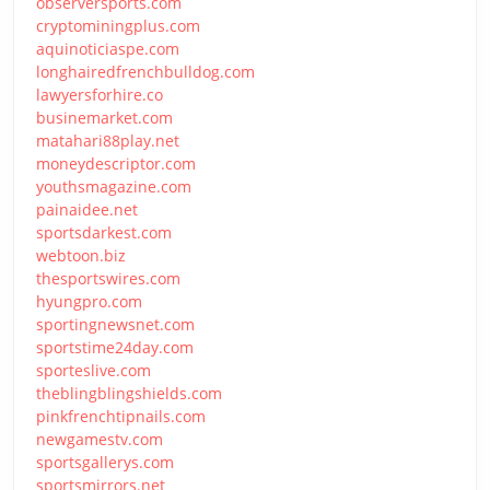
observersports.com
cryptominingplus.com
aquinoticiaspe.com
longhairedfrenchbulldog.com
lawyersforhire.co
businemarket.com
matahari88play.net
moneydescriptor.com
youthsmagazine.com
painaidee.net
sportsdarkest.com
webtoon.biz
thesportswires.com
hyungpro.com
sportingnewsnet.com
sportstime24day.com
sporteslive.com
theblingblingshields.com
pinkfrenchtipnails.com
newgamestv.com
sportsgallerys.com
sportsmirrors.net