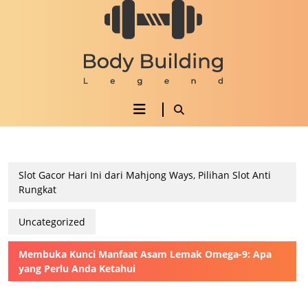
Skip
to
content
Skip
to
content
Open
Button
Slot Gacor Hari Ini dari Mahjong Ways, Pilihan Slot Anti
Rungkat
Uncategorized
Membuka Kunci Manfaat Asam Lemak Omega-9: Apa
yang Perlu Anda Ketahui