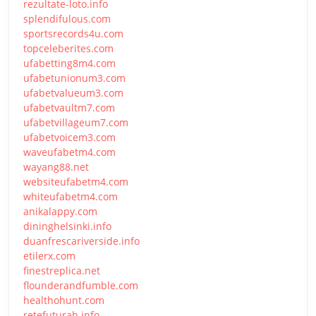
rezultate-loto.info
splendifulous.com
sportsrecords4u.com
topceleberites.com
ufabetting8m4.com
ufabetunionum3.com
ufabetvalueum3.com
ufabetvaultm7.com
ufabetvillageum7.com
ufabetvoicem3.com
waveufabetm4.com
wayang88.net
websiteufabetm4.com
whiteufabetm4.com
anikalappy.com
dininghelsinki.info
duanfrescariverside.info
etilerx.com
finestreplica.net
flounderandfumble.com
healthohunt.com
retefuturah.info