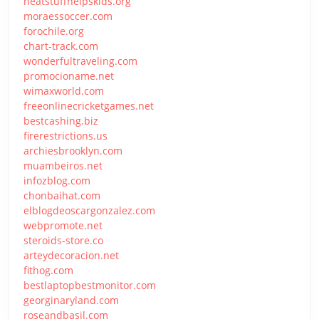
neatstuffhelpskids.org
moraessoccer.com
forochile.org
chart-track.com
wonderfultraveling.com
promocioname.net
wimaxworld.com
freeonlinecricketgames.net
bestcashing.biz
firerestrictions.us
archiesbrooklyn.com
muambeiros.net
infozblog.com
chonbaihat.com
elblogdeoscargonzalez.com
webpromote.net
steroids-store.co
arteydecoracion.net
fithog.com
bestlaptopbestmonitor.com
georginaryland.com
roseandbasil.com