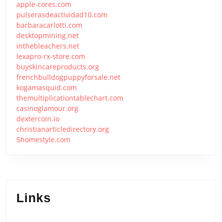
apple-cores.com
pulserasdeactividad10.com
barbaracarlotti.com
desktopmining.net
inthebleachers.net
lexapro-rx-store.com
buyskincareproducts.org
frenchbulldogpuppyforsale.net
kogamasquid.com
themultiplicationtablechart.com
casinoglamour.org
dextercoin.io
christianarticledirectory.org
5homestyle.com
Links