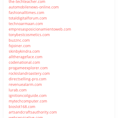
the-techteacher.com
automobilenews-online.com
fashionalltimes.com
totaldigitalforum.com
technoarmaan.com
empresasposicionamientoweb.com
tonybestcosmetics.com
buzznc.com
fxjoiner.com
skinbykindra.com
alltherageface.com
codenational.com
progameexplorer.com
rockislandroastery.com
directselling-pro.com
revenuealarm.com
lurab.com
ignitioncoilguide.com
mytechcomputer.com
bioslot168.com
artsandcraftsauthority.com
webservicelive.com