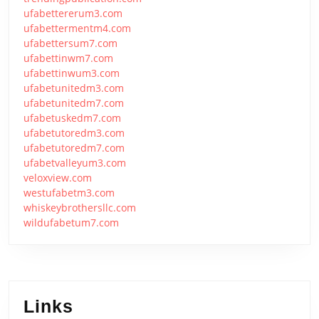
ufabettererum3.com
ufabettermentm4.com
ufabettersum7.com
ufabettinwm7.com
ufabettinwum3.com
ufabetunitedm3.com
ufabetunitedm7.com
ufabetuskedm7.com
ufabetutoredm3.com
ufabetutoredm7.com
ufabetvalleyum3.com
veloxview.com
westufabetm3.com
whiskeybrothersllc.com
wildufabetum7.com
Links