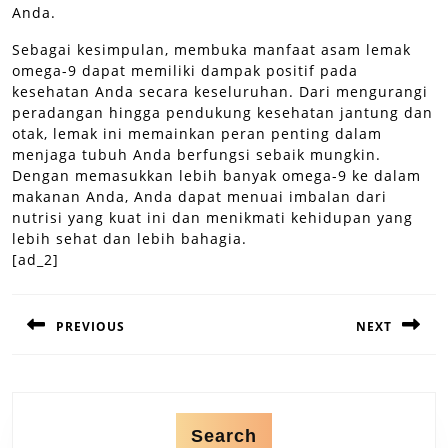
Anda.
Sebagai kesimpulan, membuka manfaat asam lemak
omega-9 dapat memiliki dampak positif pada
kesehatan Anda secara keseluruhan. Dari mengurangi
peradangan hingga pendukung kesehatan jantung dan
otak, lemak ini memainkan peran penting dalam
menjaga tubuh Anda berfungsi sebaik mungkin.
Dengan memasukkan lebih banyak omega-9 ke dalam
makanan Anda, Anda dapat menuai imbalan dari
nutrisi yang kuat ini dan menikmati kehidupan yang
lebih sehat dan lebih bahagia.
[ad_2]
Post
PREVIOUS
NEXT
navigation
Previous
Next
post:
post:
Search