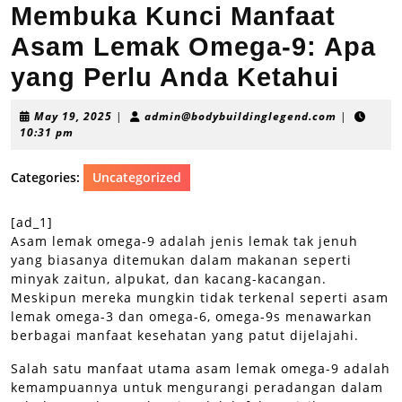
Membuka Kunci Manfaat
Asam Lemak Omega-9: Apa
yang Perlu Anda Ketahui
May
admin@bod
May 19, 2025
|
admin@bodybuildinglegend.com
|
19,
10:31 pm
2025
Categories:
Uncategorized
[ad_1]
Asam lemak omega-9 adalah jenis lemak tak jenuh
yang biasanya ditemukan dalam makanan seperti
minyak zaitun, alpukat, dan kacang-kacangan.
Meskipun mereka mungkin tidak terkenal seperti asam
lemak omega-3 dan omega-6, omega-9s menawarkan
berbagai manfaat kesehatan yang patut dijelajahi.
Salah satu manfaat utama asam lemak omega-9 adalah
kemampuannya untuk mengurangi peradangan dalam