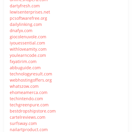
dartyfresh.com
lewisenterprises.net
pcsoftwarefree.org
dailylinking.com
dnafyx.com
giocolenuvole.com
iyouessential.com
withloveamity.com
youlearncode.com
fxyatirim.com
abbuguide.com
technologyresult.com
webhostingoffers.org
whatszow.com
ehomeamerca.com
techintendo.com
techgreenpure.com
bestdropshipstore.com
cartelreviews.com
surfsway.com
nailartproduct.com