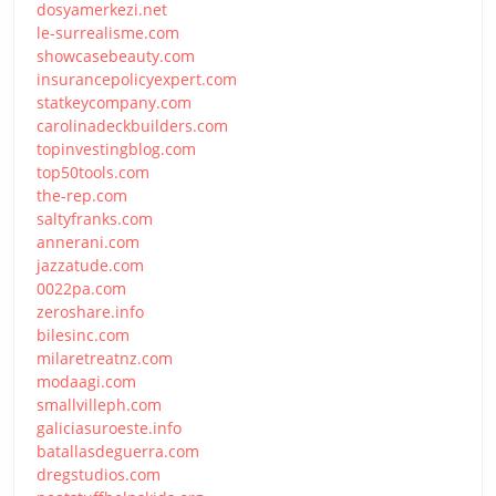
dosyamerkezi.net
le-surrealisme.com
showcasebeauty.com
insurancepolicyexpert.com
statkeycompany.com
carolinadeckbuilders.com
topinvestingblog.com
top50tools.com
the-rep.com
saltyfranks.com
annerani.com
jazzatude.com
0022pa.com
zeroshare.info
bilesinc.com
milaretreatnz.com
modaagi.com
smallvilleph.com
galiciasuroeste.info
batallasdeguerra.com
dregstudios.com