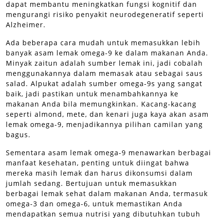
dapat membantu meningkatkan fungsi kognitif dan
mengurangi risiko penyakit neurodegeneratif seperti
Alzheimer.
Ada beberapa cara mudah untuk memasukkan lebih
banyak asam lemak omega-9 ke dalam makanan Anda.
Minyak zaitun adalah sumber lemak ini, jadi cobalah
menggunakannya dalam memasak atau sebagai saus
salad. Alpukat adalah sumber omega-9s yang sangat
baik, jadi pastikan untuk menambahkannya ke
makanan Anda bila memungkinkan. Kacang-kacang
seperti almond, mete, dan kenari juga kaya akan asam
lemak omega-9, menjadikannya pilihan camilan yang
bagus.
Sementara asam lemak omega-9 menawarkan berbagai
manfaat kesehatan, penting untuk diingat bahwa
mereka masih lemak dan harus dikonsumsi dalam
jumlah sedang. Bertujuan untuk memasukkan
berbagai lemak sehat dalam makanan Anda, termasuk
omega-3 dan omega-6, untuk memastikan Anda
mendapatkan semua nutrisi yang dibutuhkan tubuh