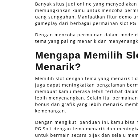
Banyak situs judi online yang menyediakan 
memungkinkan kamu untuk mencoba permai
uang sungguhan. Manfaatkan fitur demo unt
gameplay dari berbagai permainan slot PG 
Dengan mencoba permainan dalam mode d
tema yang paling menarik dan menyenangk
Mengapa Memilih Sl
Menarik?
Memilih slot dengan tema yang menarik ti
juga dapat meningkatkan pengalaman berm
membuat kamu merasa lebih terlibat dala
lebih menyenangkan. Selain itu, permainan 
bonus dan grafik yang lebih menarik, mem
kemenangan.
Dengan mengikuti panduan ini, kamu bisa
PG Soft dengan tema menarik dan meningk
untuk bermain secara bijak dan selalu mem