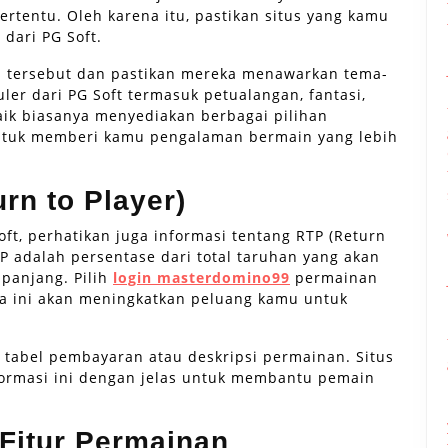
rtentu. Oleh karena itu, pastikan situs yang kamu
dari PG Soft.
us tersebut dan pastikan mereka menawarkan tema-
er dari PG Soft termasuk petualangan, fantasi,
baik biasanya menyediakan berbagai pilihan
ntuk memberi kamu pengalaman bermain yang lebih
rn to Player)
oft, perhatikan juga informasi tentang RTP (Return
TP adalah persentase dari total taruhan yang akan
panjang. Pilih
login masterdomino99
permainan
ena ini akan meningkatkan peluang kamu untuk
 tabel pembayaran atau deskripsi permainan. Situs
ormasi ini dengan jelas untuk membantu pemain
 Fitur Permainan