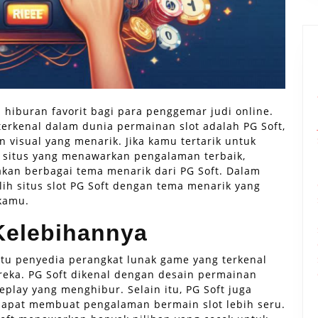
n hiburan favorit bagi para penggemar judi online.
terkenal dalam dunia permainan slot adalah PG Soft,
 visual yang menarik. Jika kamu tertarik untuk
 situs yang menawarkan pengalaman terbaik,
akan berbagai tema menarik dari PG Soft. Dalam
lih situs slot PG Soft dengan tema menarik yang
kamu.
Kelebihannya
satu penyedia perangkat lunak game yang terkenal
reka. PG Soft dikenal dengan desain permainan
play yang menghibur. Selain itu, PG Soft juga
apat membuat pengalaman bermain slot lebih seru.