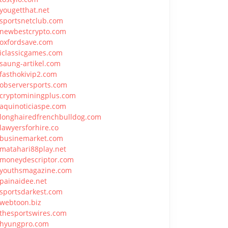
yougetthat.net
sportsnetclub.com
newbestcrypto.com
oxfordsave.com
iclassicgames.com
saung-artikel.com
fasthokivip2.com
observersports.com
cryptominingplus.com
aquinoticiaspe.com
longhairedfrenchbulldog.com
lawyersforhire.co
businemarket.com
matahari88play.net
moneydescriptor.com
youthsmagazine.com
painaidee.net
sportsdarkest.com
webtoon.biz
thesportswires.com
hyungpro.com