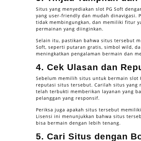
Situs yang menyediakan slot PG Soft denga
yang user-friendly dan mudah dinavigasi. 
tidak membingungkan, dan memiliki fitu
permainan yang diinginkan.
Selain itu, pastikan bahwa situs tersebut 
Soft, seperti putaran gratis, simbol wild, d
meningkatkan pengalaman bermain dan me
4.
Cek Ulasan dan Repu
Sebelum memilih situs untuk bermain slot 
reputasi situs tersebut. Carilah situs yang
telah terbukti memberikan layanan yang b
pelanggan yang responsif.
Periksa juga apakah situs tersebut memiliki
Lisensi ini menunjukkan bahwa situs terseb
bisa bermain dengan lebih tenang.
5.
Cari Situs dengan B