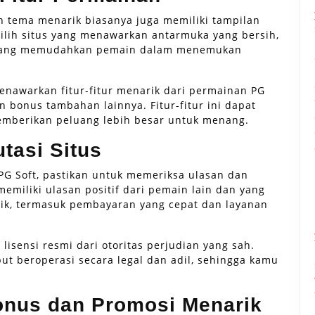
n tema menarik biasanya juga memiliki tampilan
Pilih situs yang menawarkan antarmuka yang bersih,
r yang memudahkan pemain dalam menemukan
menawarkan fitur-fitur menarik dari permainan PG
an bonus tambahan lainnya. Fitur-fitur ini dapat
mberikan peluang lebih besar untuk menang.
tasi Situs
PG Soft, pastikan untuk memeriksa ulasan dan
 memiliki ulasan positif dari pemain lain dan yang
aik, termasuk pembayaran yang cepat dan layanan
 lisensi resmi dari otoritas perjudian yang sah.
ut beroperasi secara legal dan adil, sehingga kamu
onus dan Promosi Menarik