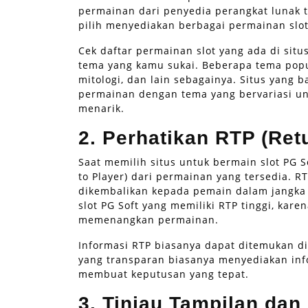
permainan dari penyedia perangkat lunak te
pilih menyediakan berbagai permainan slot 
Cek daftar permainan slot yang ada di sit
tema yang kamu sukai. Beberapa tema popul
mitologi, dan lain sebagainya. Situs yang 
permainan dengan tema yang bervariasi u
menarik.
2.
Perhatikan RTP (Retu
Saat memilih situs untuk bermain slot PG S
to Player) dari permainan yang tersedia. R
dikembalikan kepada pemain dalam jangka 
slot PG Soft yang memiliki RTP tinggi, kar
memenangkan permainan.
Informasi RTP biasanya dapat ditemukan di
yang transparan biasanya menyediakan inf
membuat keputusan yang tepat.
3.
Tinjau Tampilan dan