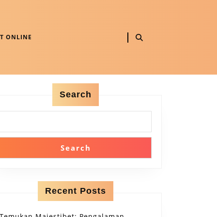
T ONLINE
Search
Search
Recent Posts
Temukan Majestibet: Pengalaman