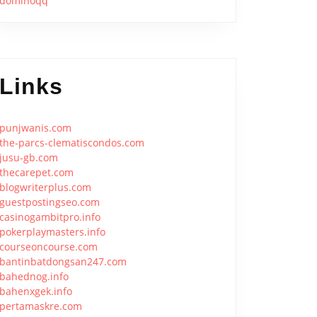
dominoqq
Links
punjwanis.com
the-parcs-clematiscondos.com
jusu-gb.com
thecarepet.com
blogwriterplus.com
guestpostingseo.com
casinogambitpro.info
pokerplaymasters.info
courseoncourse.com
bantinbatdongsan247.com
bahednog.info
bahenxgek.info
pertamaskre.com