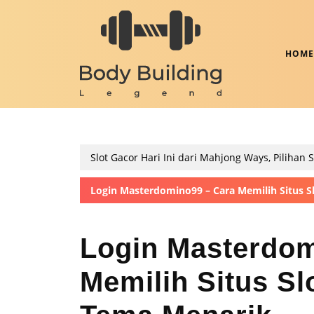
Skip
to
content
Skip
HOME
to
content
Slot Gacor Hari Ini dari Mahjong Ways, Pilihan 
Login Masterdomino99 – Cara Memilih Situs S
Login Masterdom
Memilih Situs Sl