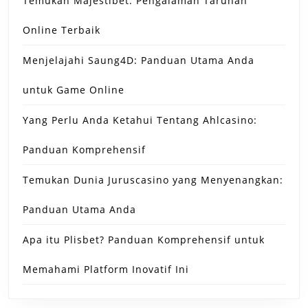
Temukan Majestibet: Pengalaman Taruhan
Online Terbaik
Menjelajahi Saung4D: Panduan Utama Anda
untuk Game Online
Yang Perlu Anda Ketahui Tentang Ahlcasino:
Panduan Komprehensif
Temukan Dunia Juruscasino yang Menyenangkan:
Panduan Utama Anda
Apa itu Plisbet? Panduan Komprehensif untuk
Memahami Platform Inovatif Ini