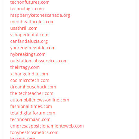
techonfutures.com
techoologic.com
raspberryketonescanada.org
medihealthrules.com
usathrill.com
vshapedental.com
canfandalucia.org
yourengineguide.com
nybreakings.com
outstationcabsservices.com
thekrtagy.com
xchangeindia.com
coolmicrotech.com
dreamhousehack.com
the-techteacher.com
automobilenews-online.com
fashionalltimes.com
totaldigitalforum.com
technoarmaan.com
empresasposicionamientoweb.com
tonybestcosmetics.com
buzznc.com