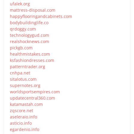
ufalek.org
mattress-disposal.com
happyflooringandcabinets.com
bodybuildinglife.co
qrdoggy.com
technologygud.com
realshocknews.com
pickgb.com
healthmistakes.com
ksfashiondresses.com
patterntrader.org
cnhpa.net
sitalotus.com
supernotes.org
worldsportsempires.com
updatecentral360.com
katamastah.com
zqscore.net
aseleraio.info
asticio.info
egardenio.info