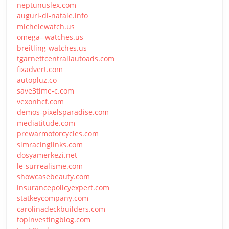
neptunuslex.com
auguri-di-natale.info
michelewatch.us
omega--watches.us
breitling-watches.us
tgarnettcentrallautoads.com
fixadvert.com
autopluz.co
save3time-c.com
vexonhcf.com
demos-pixelsparadise.com
mediatitude.com
prewarmotorcycles.com
simracinglinks.com
dosyamerkezi.net
le-surrealisme.com
showcasebeauty.com
insurancepolicyexpert.com
statkeycompany.com
carolinadeckbuilders.com
topinvestingblog.com