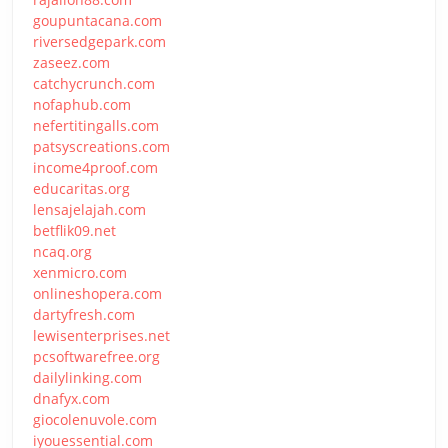
goupuntacana.com
riversedgepark.com
zaseez.com
catchycrunch.com
nofaphub.com
nefertitingalls.com
patsyscreations.com
income4proof.com
educaritas.org
lensajelajah.com
betflik09.net
ncaq.org
xenmicro.com
onlineshopera.com
dartyfresh.com
lewisenterprises.net
pcsoftwarefree.org
dailylinking.com
dnafyx.com
giocolenuvole.com
iyouessential.com