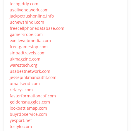
techgiddy.com
usalivenetwork.com
jackpotrushonline.info
ucnewshindi.com
freecellphonedatabase.com
gamersrope.com
exellewebmedia.com
free-gamestop.com
sinbadtravels.com
ukmagzine.com
wareztech.org
usabestnetwork.com
jessepinkmanoutfit.com
umailsend.com
retarys.com
fasterformationcpf.com
goldensnuggles.com
lookbattlemap.com
buyrdpservice.com
yesport.net
tostylo.com