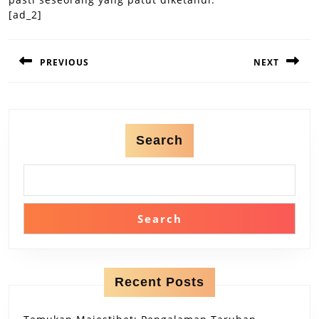
[ad_2]
Post
PREVIOUS
NEXT
navigation
Previous
Next
post:
post:
Search
Search
Recent Posts