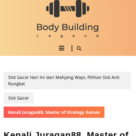
Skip
to
content
Skip
to
content
Open
Button
Slot Gacor Hari Ini dari Mahjong Ways, Pilihan Slot Anti
Rungkat
Slot Gacor
Kenali Juragan88, Master of Strategy Games
Kenali Juragan88, Master of