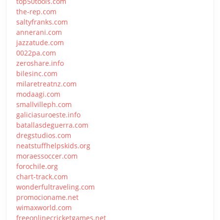
top50tools.com
the-rep.com
saltyfranks.com
annerani.com
jazzatude.com
0022pa.com
zeroshare.info
bilesinc.com
milaretreatnz.com
modaagi.com
smallvilleph.com
galiciasuroeste.info
batallasdeguerra.com
dregstudios.com
neatstuffhelpskids.org
moraessoccer.com
forochile.org
chart-track.com
wonderfultraveling.com
promocioname.net
wimaxworld.com
freeonlinecricketgames.net