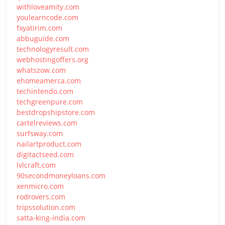
withloveamity.com
youlearncode.com
fxyatirim.com
abbuguide.com
technologyresult.com
webhostingoffers.org
whatszow.com
ehomeamerca.com
techintendo.com
techgreenpure.com
bestdropshipstore.com
cartelreviews.com
surfsway.com
nailartproduct.com
digitactseed.com
lvlcraft.com
90secondmoneyloans.com
xenmicro.com
rodrovers.com
tripssolution.com
satta-king-india.com