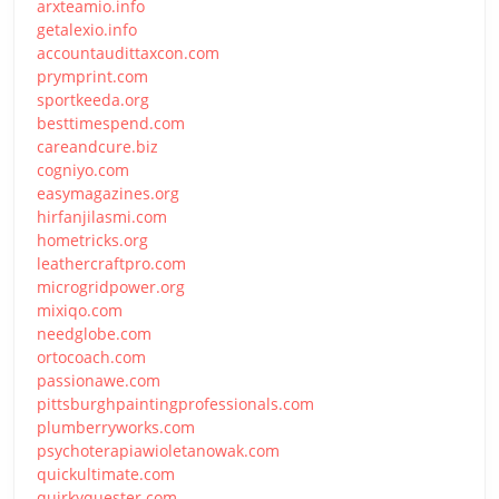
arxteamio.info
getalexio.info
accountaudittaxcon.com
prymprint.com
sportkeeda.org
besttimespend.com
careandcure.biz
cogniyo.com
easymagazines.org
hirfanjilasmi.com
hometricks.org
leathercraftpro.com
microgridpower.org
mixiqo.com
needglobe.com
ortocoach.com
passionawe.com
pittsburghpaintingprofessionals.com
plumberryworks.com
psychoterapiawioletanowak.com
quickultimate.com
quirkyquester.com