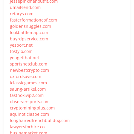
jessepinkmanoutfit.com
umailsend.com
retarys.com
fasterformationcpf.com
goldensnuggles.com
lookbattlemap.com
buyrdpservice.com
yesport.net
tostylo.com
yougetthat.net
sportsnetclub.com
newbestcrypto.com
oxfordsave.com
iclassicgames.com
saung-artikel.com
fasthokivip2.com
observersports.com
cryptominingplus.com
aquinoticiaspe.com
longhairedfrenchbulldog.com
lawyersforhire.co
businemarket.com