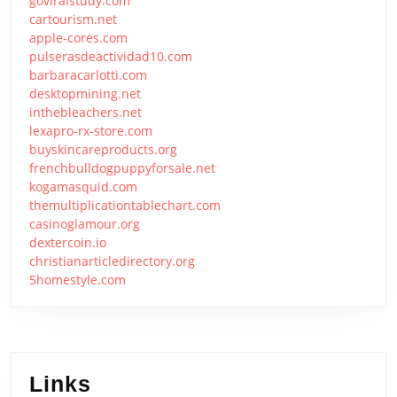
goviralstudy.com
cartourism.net
apple-cores.com
pulserasdeactividad10.com
barbaracarlotti.com
desktopmining.net
inthebleachers.net
lexapro-rx-store.com
buyskincareproducts.org
frenchbulldogpuppyforsale.net
kogamasquid.com
themultiplicationtablechart.com
casinoglamour.org
dextercoin.io
christianarticledirectory.org
5homestyle.com
Links