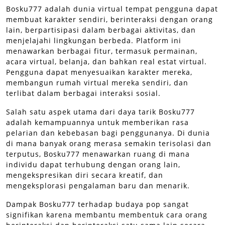
Bosku777 adalah dunia virtual tempat pengguna dapat
membuat karakter sendiri, berinteraksi dengan orang
lain, berpartisipasi dalam berbagai aktivitas, dan
menjelajahi lingkungan berbeda. Platform ini
menawarkan berbagai fitur, termasuk permainan,
acara virtual, belanja, dan bahkan real estat virtual.
Pengguna dapat menyesuaikan karakter mereka,
membangun rumah virtual mereka sendiri, dan
terlibat dalam berbagai interaksi sosial.
Salah satu aspek utama dari daya tarik Bosku777
adalah kemampuannya untuk memberikan rasa
pelarian dan kebebasan bagi penggunanya. Di dunia
di mana banyak orang merasa semakin terisolasi dan
terputus, Bosku777 menawarkan ruang di mana
individu dapat terhubung dengan orang lain,
mengekspresikan diri secara kreatif, dan
mengeksplorasi pengalaman baru dan menarik.
Dampak Bosku777 terhadap budaya pop sangat
signifikan karena membantu membentuk cara orang