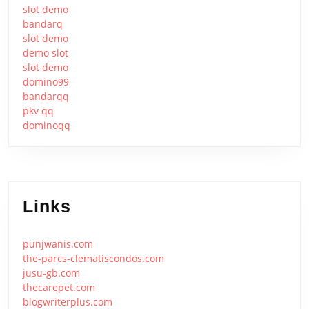
slot demo
bandarq
slot demo
demo slot
slot demo
domino99
bandarqq
pkv qq
dominoqq
Links
punjwanis.com
the-parcs-clematiscondos.com
jusu-gb.com
thecarepet.com
blogwriterplus.com