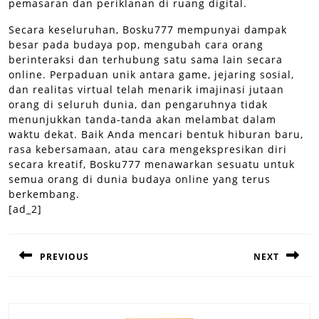
pemasaran dan periklanan di ruang digital.
Secara keseluruhan, Bosku777 mempunyai dampak
besar pada budaya pop, mengubah cara orang
berinteraksi dan terhubung satu sama lain secara
online. Perpaduan unik antara game, jejaring sosial,
dan realitas virtual telah menarik imajinasi jutaan
orang di seluruh dunia, dan pengaruhnya tidak
menunjukkan tanda-tanda akan melambat dalam
waktu dekat. Baik Anda mencari bentuk hiburan baru,
rasa kebersamaan, atau cara mengekspresikan diri
secara kreatif, Bosku777 menawarkan sesuatu untuk
semua orang di dunia budaya online yang terus
berkembang.
[ad_2]
Post
PREVIOUS
NEXT
navigation
Previous
Next
post:
post: