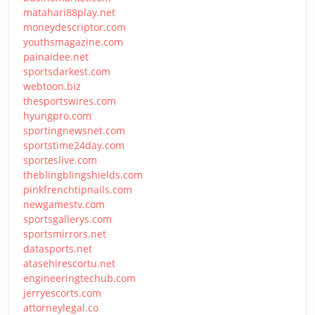
matahari88play.net
moneydescriptor.com
youthsmagazine.com
painaidee.net
sportsdarkest.com
webtoon.biz
thesportswires.com
hyungpro.com
sportingnewsnet.com
sportstime24day.com
sporteslive.com
theblingblingshields.com
pinkfrenchtipnails.com
newgamestv.com
sportsgallerys.com
sportsmirrors.net
datasports.net
atasehirescortu.net
engineeringtechub.com
jerryescorts.com
attorneylegal.co