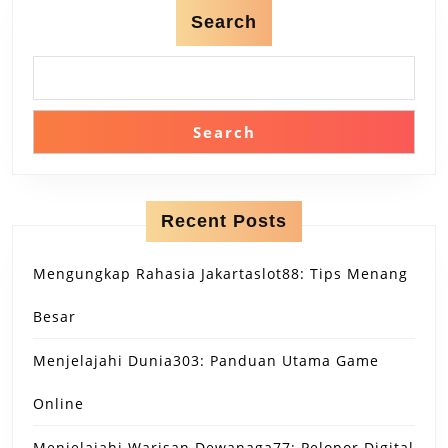
Search
Search
Recent Posts
Mengungkap Rahasia Jakartaslot88: Tips Menang
Besar
Menjelajahi Dunia303: Panduan Utama Game
Online
Menjelajahi Warisan Dewanaga77: Pelopor Digital