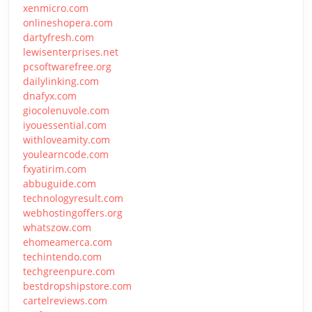
xenmicro.com
onlineshopera.com
dartyfresh.com
lewisenterprises.net
pcsoftwarefree.org
dailylinking.com
dnafyx.com
giocolenuvole.com
iyouessential.com
withloveamity.com
youlearncode.com
fxyatirim.com
abbuguide.com
technologyresult.com
webhostingoffers.org
whatszow.com
ehomeamerca.com
techintendo.com
techgreenpure.com
bestdropshipstore.com
cartelreviews.com