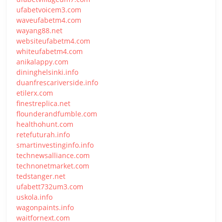
ufabetvoicem3.com
waveufabetm4.com
wayang88.net
websiteufabetm4.com
whiteufabetm4.com
anikalappy.com
dininghelsinki.info
duanfrescariverside.info
etilerx.com
finestreplica.net
flounderandfumble.com
healthohunt.com
retefuturah.info
smartinvestinginfo.info
technewsalliance.com
technonetmarket.com
tedstanger.net
ufabett732um3.com
uskola.info
wagonpaints.info
waitfornext.com