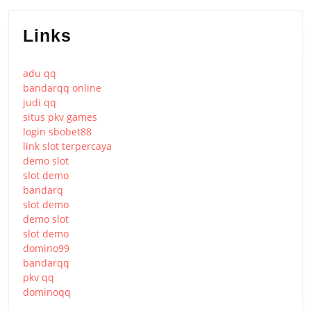
Links
adu qq
bandarqq online
judi qq
situs pkv games
login sbobet88
link slot terpercaya
demo slot
slot demo
bandarq
slot demo
demo slot
slot demo
domino99
bandarqq
pkv qq
dominoqq