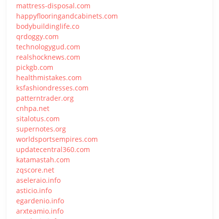
mattress-disposal.com
happyflooringandcabinets.com
bodybuildinglife.co
qrdoggy.com
technologygud.com
realshocknews.com
pickgb.com
healthmistakes.com
ksfashiondresses.com
patterntrader.org
cnhpa.net
sitalotus.com
supernotes.org
worldsportsempires.com
updatecentral360.com
katamastah.com
zqscore.net
aseleraio.info
asticio.info
egardenio.info
arxteamio.info