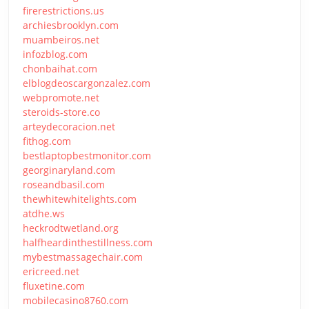
firerestrictions.us
archiesbrooklyn.com
muambeiros.net
infozblog.com
chonbaihat.com
elblogdeoscargonzalez.com
webpromote.net
steroids-store.co
arteydecoracion.net
fithog.com
bestlaptopbestmonitor.com
georginaryland.com
roseandbasil.com
thewhitewhitelights.com
atdhe.ws
heckrodtwetland.org
halfheardinthestillness.com
mybestmassagechair.com
ericreed.net
fluxetine.com
mobilecasino8760.com