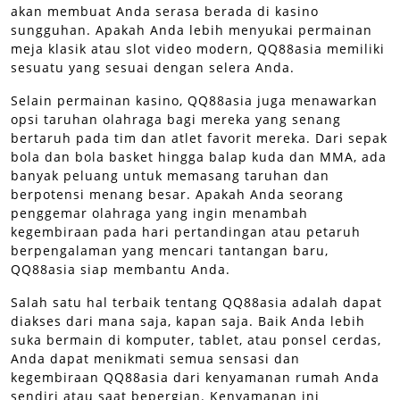
akan membuat Anda serasa berada di kasino
sungguhan. Apakah Anda lebih menyukai permainan
meja klasik atau slot video modern, QQ88asia memiliki
sesuatu yang sesuai dengan selera Anda.
Selain permainan kasino, QQ88asia juga menawarkan
opsi taruhan olahraga bagi mereka yang senang
bertaruh pada tim dan atlet favorit mereka. Dari sepak
bola dan bola basket hingga balap kuda dan MMA, ada
banyak peluang untuk memasang taruhan dan
berpotensi menang besar. Apakah Anda seorang
penggemar olahraga yang ingin menambah
kegembiraan pada hari pertandingan atau petaruh
berpengalaman yang mencari tantangan baru,
QQ88asia siap membantu Anda.
Salah satu hal terbaik tentang QQ88asia adalah dapat
diakses dari mana saja, kapan saja. Baik Anda lebih
suka bermain di komputer, tablet, atau ponsel cerdas,
Anda dapat menikmati semua sensasi dan
kegembiraan QQ88asia dari kenyamanan rumah Anda
sendiri atau saat bepergian. Kenyamanan ini