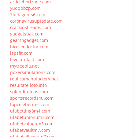
articlehorizone.com
yuqqbbzp.com
7betagents6.com
coronavirusuptodate.com
crackinstreams.com
gadgetspak.com
gearsngadget.com
hireseodoctor.com
lapsfit.com
levelup-fast.com
mytreepla.net
pokersimulations.com
replicamanufactory.net
rezultate-loto.info
splendifulous.com
sportsrecords4u.com
topceleberites.com
ufabetting8m4.com
ufabetunionum3.com
ufabetvalueum3.com
ufabetvaultm7.com
ufabetvillageum7.com