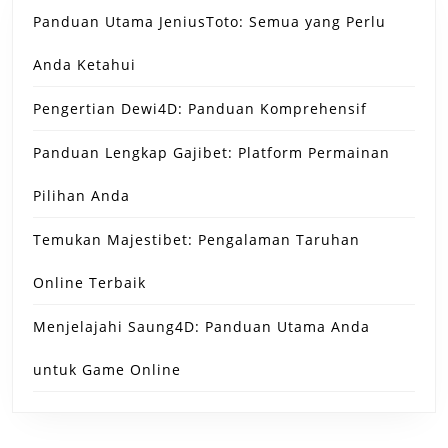
Panduan Utama JeniusToto: Semua yang Perlu
Anda Ketahui
Pengertian Dewi4D: Panduan Komprehensif
Panduan Lengkap Gajibet: Platform Permainan
Pilihan Anda
Temukan Majestibet: Pengalaman Taruhan
Online Terbaik
Menjelajahi Saung4D: Panduan Utama Anda
untuk Game Online