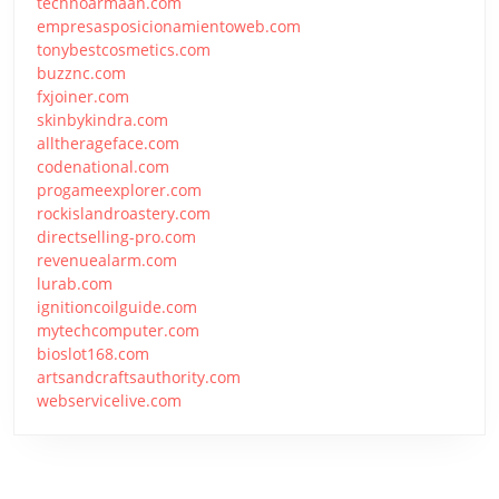
technoarmaan.com
empresasposicionamientoweb.com
tonybestcosmetics.com
buzznc.com
fxjoiner.com
skinbykindra.com
alltherageface.com
codenational.com
progameexplorer.com
rockislandroastery.com
directselling-pro.com
revenuealarm.com
lurab.com
ignitioncoilguide.com
mytechcomputer.com
bioslot168.com
artsandcraftsauthority.com
webservicelive.com