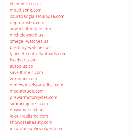
gizmobird.co.uk
mp3djsong.com
coursdanglaistoulouse.com
neptunuslex.com
auguri-di-natale.info
michelewatch.us
omega--watches.us
breitling-watches.us
tgarnettcentrallautoads.com
fixadvert.com
autopluz.co
save3time-c.com
vexonhcf.com
demos-pixelsparadise.com
mediatitude.com
prewarmotorcycles.com
simracinglinks.com
dosyamerkezi.net
le-surrealisme.com
showcasebeauty.com
insurancepolicyexpert.com