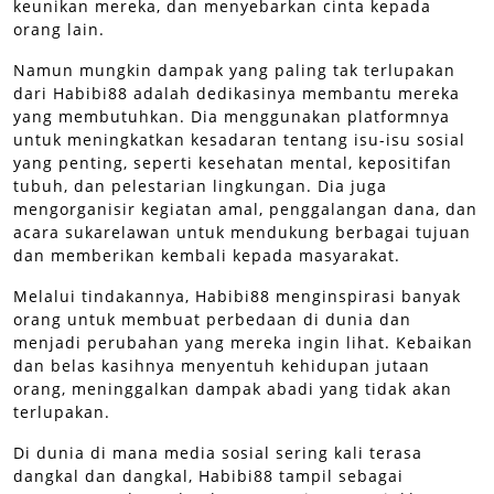
keunikan mereka, dan menyebarkan cinta kepada
orang lain.
Namun mungkin dampak yang paling tak terlupakan
dari Habibi88 adalah dedikasinya membantu mereka
yang membutuhkan. Dia menggunakan platformnya
untuk meningkatkan kesadaran tentang isu-isu sosial
yang penting, seperti kesehatan mental, kepositifan
tubuh, dan pelestarian lingkungan. Dia juga
mengorganisir kegiatan amal, penggalangan dana, dan
acara sukarelawan untuk mendukung berbagai tujuan
dan memberikan kembali kepada masyarakat.
Melalui tindakannya, Habibi88 menginspirasi banyak
orang untuk membuat perbedaan di dunia dan
menjadi perubahan yang mereka ingin lihat. Kebaikan
dan belas kasihnya menyentuh kehidupan jutaan
orang, meninggalkan dampak abadi yang tidak akan
terlupakan.
Di dunia di mana media sosial sering kali terasa
dangkal dan dangkal, Habibi88 tampil sebagai