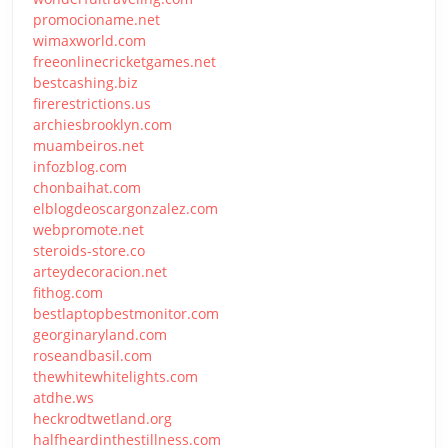
promocioname.net
wimaxworld.com
freeonlinecricketgames.net
bestcashing.biz
firerestrictions.us
archiesbrooklyn.com
muambeiros.net
infozblog.com
chonbaihat.com
elblogdeoscargonzalez.com
webpromote.net
steroids-store.co
arteydecoracion.net
fithog.com
bestlaptopbestmonitor.com
georginaryland.com
roseandbasil.com
thewhitewhitelights.com
atdhe.ws
heckrodtwetland.org
halfheardinthestillness.com