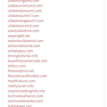
ufabetting8m4.com
ufabetunionum3.com
ufabetvalueum3.com
ufabetvaultm7.com
ufabetvillageum7.com
ufabetvoicem3.com
waveufabetm4.com
wayang88.net
websiteufabetm4.com
whiteufabetm4.com
anikalappy.com
dininghelsinki.info
duanfrescariverside.info
etilerx.com
finestreplica.net
flounderandfumble.com
healthohunt.com
retefuturah.info
smartinvestinginfo.info
technewsalliance.com
technonetmarket.com
tedstanger.net