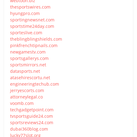
webtoon.biz
thesportswires.com
hyungpro.com
sportingnewsnet.com
sportstime24day.com
sporteslive.com
theblingblingshields.com
pinkfrenchtipnails.com
newgamestv.com
sportsgallerys.com
sportsmirrors.net
datasports.net
atasehirescortu.net
engineeringtechub.com
jerryescorts.com
attorneylegal.co
voomb.com
techgadgetpoint.com
tvsportsguide24.com
sportsreviews24.com
dubai360blog.com
lucky77slot.org