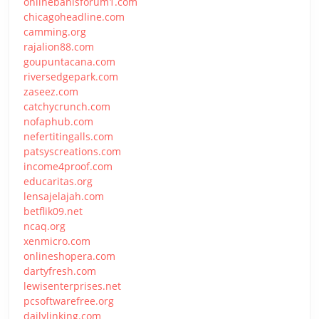
onlinebahisforum1.com
chicagoheadline.com
camming.org
rajalion88.com
goupuntacana.com
riversedgepark.com
zaseez.com
catchycrunch.com
nofaphub.com
nefertitingalls.com
patsyscreations.com
income4proof.com
educaritas.org
lensajelajah.com
betflik09.net
ncaq.org
xenmicro.com
onlineshopera.com
dartyfresh.com
lewisenterprises.net
pcsoftwarefree.org
dailylinking.com