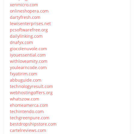
xenmicro.com
onlineshopera.com
dartyfresh.com
lewisenterprises.net
pcsoftwarefree.org
dailylinking.com
dnafyx.com
giocolenuvole.com
iyouessential.com
withloveamity.com
youlearncode.com
fxyatirim.com
abbuguide.com
technologyresult.com
webhostingoffers.org
whatszow.com
ehomeamerca.com
techintendo.com
techgreenpure.com
bestdropshipstore.com
cartelreviews.com