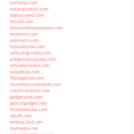
surfsway.com
nailartproduct.com
digitactseed.com
lvlcraft.com
90secondmoneyloans.com
xenmicro.com
rodrovers.com
tripssolution.com
satta-king-india.com
yukigassencanada.com
articlehorizone.com
yuqqbbzp.com
7betagents6.com
coronavirusuptodate.com
crackinstreams.com
gadgetspak.com
gearsngadget.com
hireseodoctor.com
lapsfit.com
levelup-fast.com
mytreepla.net