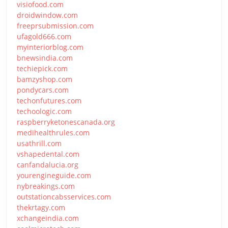
visiofood.com
droidwindow.com
freeprsubmission.com
ufagold666.com
myinteriorblog.com
bnewsindia.com
techiepick.com
bamzyshop.com
pondycars.com
techonfutures.com
techoologic.com
raspberryketonescanada.org
medihealthrules.com
usathrill.com
vshapedental.com
canfandalucia.org
yourengineguide.com
nybreakings.com
outstationcabsservices.com
thekrtagy.com
xchangeindia.com