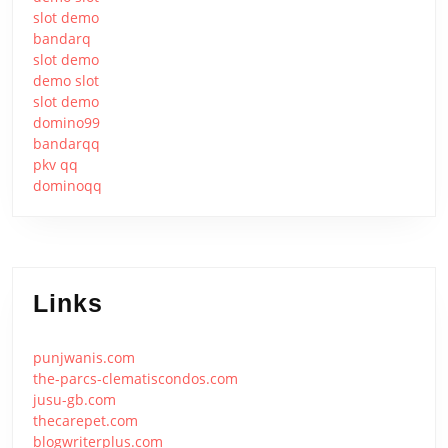
slot demo
bandarq
slot demo
demo slot
slot demo
domino99
bandarqq
pkv qq
dominoqq
Links
punjwanis.com
the-parcs-clematiscondos.com
jusu-gb.com
thecarepet.com
blogwriterplus.com