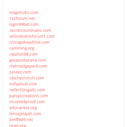
stagehubs.com
1x2forum.net
login99bet.com
secretcourtesans.com
onlinebahisforum1.com
chicagoheadline.com
camming.org
rajalion88.com
goupuntacana.com
riversedgepark.com
zaseez.com
catchycrunch.com
nofaphub.com
nefertitingalls.com
patsyscreations.com
income4proof.com
educaritas.org
lensajelajah.com
betflik09.net
ncaq.org