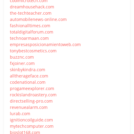
coolmicrotech.com
dreamhousehack.com
the-techteacher.com
automobilenews-online.com
fashionalltimes.com
totaldigitalforum.com
technoarmaan.com
empresasposicionamientoweb.com
tonybestcosmetics.com
buzznc.com
fxjoiner.com
skinbykindra.com
alltherageface.com
codenational.com
progameexplorer.com
rockislandroastery.com
directselling-pro.com
revenuealarm.com
lurab.com
ignitioncoilguide.com
mytechcomputer.com
bioslot168.com