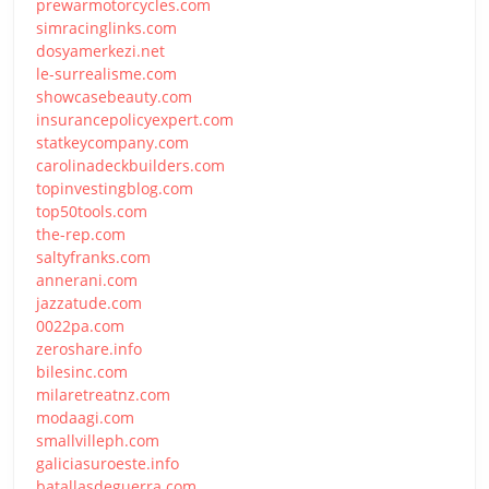
prewarmotorcycles.com
simracinglinks.com
dosyamerkezi.net
le-surrealisme.com
showcasebeauty.com
insurancepolicyexpert.com
statkeycompany.com
carolinadeckbuilders.com
topinvestingblog.com
top50tools.com
the-rep.com
saltyfranks.com
annerani.com
jazzatude.com
0022pa.com
zeroshare.info
bilesinc.com
milaretreatnz.com
modaagi.com
smallvilleph.com
galiciasuroeste.info
batallasdeguerra.com