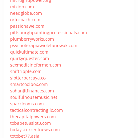
microgridpower.org
mixiqo.com
needglobe.com
ortocoach.com
passionawe.com
pittsburghpaintingprofessionals.com
plumberryworks.com
psychoterapiawioletanowak.com
quickultimate.com
quirkyquester.com
sexmedicineformen.com
shiftripple.com
slotterpercaya.co
smartcoolbox.com
sohanjitfinances.com
soulfulhousemusic.net
sparklooms.com
tacticalcontractingllc.com
thecapitalpowers.com
tobabet88slot3.com
todayscurrentnews.com
totobet77.asia