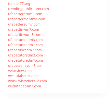
totobet77.org
trendingpublication.com
ufabettererum3.com
ufabettermentm4.com
ufabettersum7.com
ufabettinwm7.com
ufabettinwum3.com
ufabetunitedm3.com
ufabetunitedm7.com
ufabetuskedm7.com
ufabetutoredm3.com
ufabetutoredm7.com
ufabetvalleyum3.com
veloxview.com
westufabetm3.com
whiskeybrothersllc.com
wildufabetum7.com