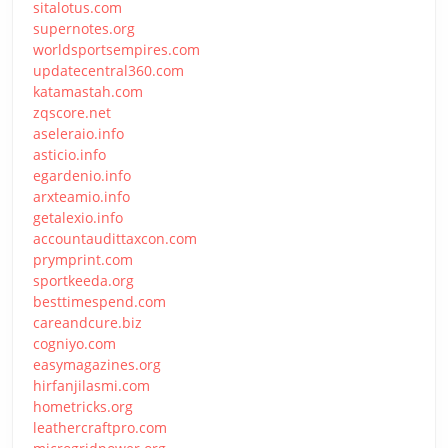
sitalotus.com
supernotes.org
worldsportsempires.com
updatecentral360.com
katamastah.com
zqscore.net
aseleraio.info
asticio.info
egardenio.info
arxteamio.info
getalexio.info
accountaudittaxcon.com
prymprint.com
sportkeeda.org
besttimespend.com
careandcure.biz
cogniyo.com
easymagazines.org
hirfanjilasmi.com
hometricks.org
leathercraftpro.com