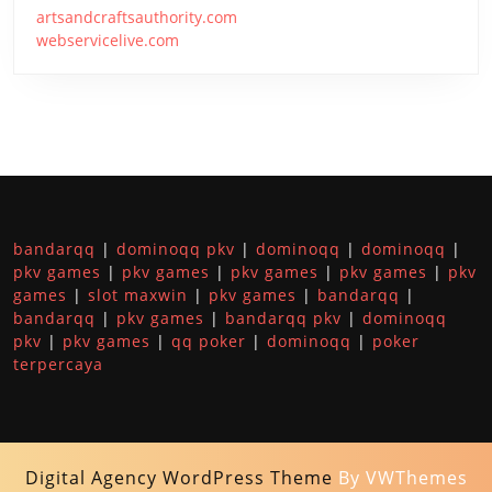
artsandcraftsauthority.com
webservicelive.com
bandarqq
|
dominoqq pkv
|
dominoqq
|
dominoqq
|
pkv games
|
pkv games
|
pkv games
|
pkv games
|
pkv
games
|
slot maxwin
|
pkv games
|
bandarqq
|
bandarqq
|
pkv games
|
bandarqq pkv
|
dominoqq
pkv
|
pkv games
|
qq poker
|
dominoqq
|
poker
terpercaya
Digital Agency WordPress Theme
By VWThemes