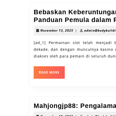
Bebaskan Keberuntungan
Panduan Pemula dalam P
November
November 13, 2025
|
admin@bodybuildi
13,
2025
[ad_1] Permainan slot telah menjadi
dekade, dan dengan munculnya kasino o
diakses oleh para pemain di seluruh duni
READ
READ MORE
MORE
Mahjongjp88: Pengalama