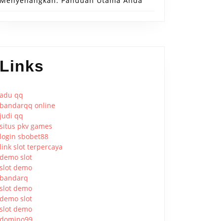
Menyenangkan: Panduan Utama Anda
Links
adu qq
bandarqq online
judi qq
situs pkv games
login sbobet88
link slot terpercaya
demo slot
slot demo
bandarq
slot demo
demo slot
slot demo
domino99