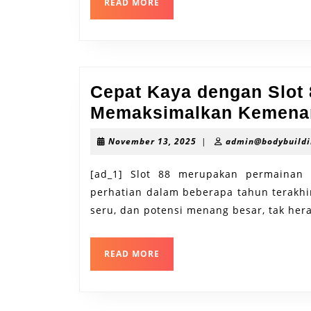
READ
READ MORE
MORE
Cepat Kaya dengan Slot 8
Memaksimalkan Kemena
November
November 13, 2025
|
admin@bodybuildi
13,
2025
[ad_1] Slot 88 merupakan permainan 
perhatian dalam beberapa tahun terakhi
seru, dan potensi menang besar, tak hera
READ
READ MORE
MORE