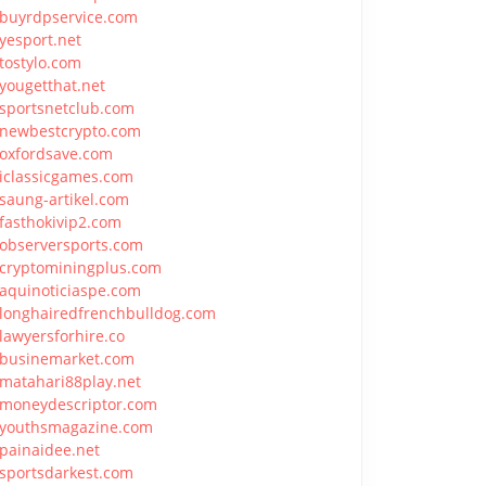
buyrdpservice.com
yesport.net
tostylo.com
yougetthat.net
sportsnetclub.com
newbestcrypto.com
oxfordsave.com
iclassicgames.com
saung-artikel.com
fasthokivip2.com
observersports.com
cryptominingplus.com
aquinoticiaspe.com
longhairedfrenchbulldog.com
lawyersforhire.co
businemarket.com
matahari88play.net
moneydescriptor.com
youthsmagazine.com
painaidee.net
sportsdarkest.com