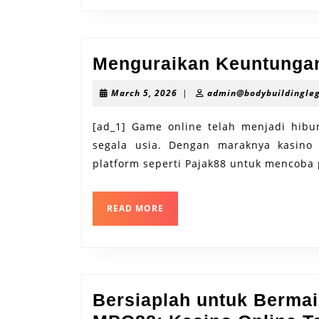
Menguraikan Keuntungan
March
March 5, 2026
|
admin@bodybuildingle
5,
2026
[ad_1] Game online telah menjadi hibu
segala usia. Dengan maraknya kasino 
platform seperti Pajak88 untuk mencoba
READ
READ MORE
MORE
Bersiaplah untuk Berma