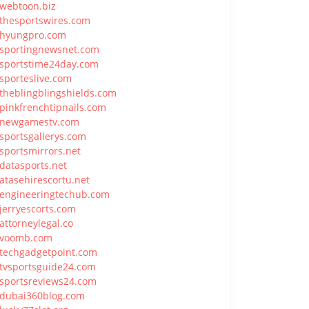
webtoon.biz
thesportswires.com
hyungpro.com
sportingnewsnet.com
sportstime24day.com
an
sporteslive.com
theblingblingshields.com
pinkfrenchtipnails.com
newgamestv.com
sportsgallerys.com
sportsmirrors.net
datasports.net
atasehirescortu.net
engineeringtechub.com
jerryescorts.com
attorneylegal.co
voomb.com
techgadgetpoint.com
tvsportsguide24.com
p88:
sportsreviews24.com
dubai360blog.com
man