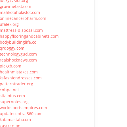
lucky77slot.org
growmefast.com
mahkotahokislot.com
onlinecancerpharm.com
ufalek.org
mattress-disposal.com
happyflooringandcabinets.com
bodybuildinglife.co
qrdoggy.com
technologygud.com
realshocknews.com
pickgb.com
healthmistakes.com
ksfashiondresses.com
patterntrader.org
:
cnhpa.net
sitalotus.com
supernotes.org
worldsportsempires.com
updatecentral360.com
katamastah.com
zqscore.net