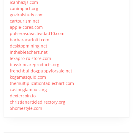
icanhazjs.com
canimpact.org
goviralstudy.com
cartourism.net
apple-cores.com
pulserasdeactividad10.com
barbaracarlotti.com
desktopmining.net
inthebleachers.net
lexapro-rx-store.com
buyskincareproducts.org
frenchbulldogpuppyforsale.net
kogamasquid.com
themultiplicationtablechart.com
casinoglamour.org
dextercoin.io
christianarticledirectory.org
5homestyle.com