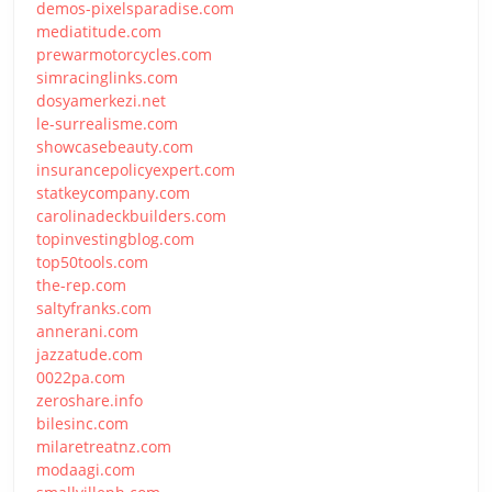
demos-pixelsparadise.com
mediatitude.com
prewarmotorcycles.com
simracinglinks.com
dosyamerkezi.net
le-surrealisme.com
showcasebeauty.com
insurancepolicyexpert.com
statkeycompany.com
carolinadeckbuilders.com
topinvestingblog.com
top50tools.com
the-rep.com
saltyfranks.com
annerani.com
jazzatude.com
0022pa.com
zeroshare.info
bilesinc.com
milaretreatnz.com
modaagi.com