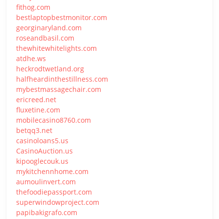
fithog.com
bestlaptopbestmonitor.com
georginaryland.com
roseandbasil.com
thewhitewhitelights.com
atdhe.ws
heckrodtwetland.org
halfheardinthestillness.com
mybestmassagechair.com
ericreed.net
fluxetine.com
mobilecasino8760.com
betqq3.net
casinoloans5.us
CasinoAuction.us
kipooglecouk.us
mykitchennhome.com
aumoulinvert.com
thefoodiepassport.com
superwindowproject.com
papibakigrafo.com