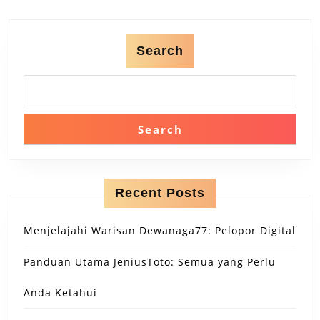
Previous
Next
post:
post:
Search
Search
Recent Posts
Menjelajahi Warisan Dewanaga77: Pelopor Digital
Panduan Utama JeniusToto: Semua yang Perlu
Anda Ketahui