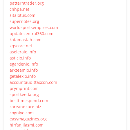
patterntrader.org
cnhpa.net
sitalotus.com
supernotes.org
worldsportsempires.com
updatecentral360.com
katamastah.com
zqscore.net
aseleraio.info
asticio.info
egardenio.info
arxteamio.info
getalexio.info
accountaudittaxcon.com
prymprint.com
sportkeeda.org
besttimespend.com
careandcure.biz
cogniyo.com
easymagazines.org
hirfanjilasmi.com