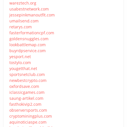
wareztech.org
usabestnetwork.com
jessepinkmanoutfit.com
umailsend.com
retarys.com
fasterformationcpf.com
goldensnuggles.com
lookbattlemap.com
buyrdpservice.com
yesport.net
tostylo.com
yougetthat.net
sportsnetclub.com
newbestcrypto.com
oxfordsave.com
iclassicgames.com
saung-artikel.com
fasthokivip2.com
observersports.com
cryptominingplus.com
aquinoticiaspe.com