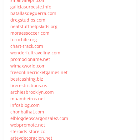
smallvilleph.com
galiciasuroeste.info
batallasdeguerra.com
dregstudios.com
neatstuffhelpskids.org
moraessoccer.com
forochile.org
chart-track.com
wonderfultraveling.com
promocioname.net
wimaxworld.com
freeonlinecricketgames.net
bestcashing.biz
firerestrictions.us
archiesbrooklyn.com
muambeiros.net
infozblog.com
chonbaihat.com
elblogdeoscargonzalez.com
webpromote.net
steroids-store.co
arteydecoracion.net