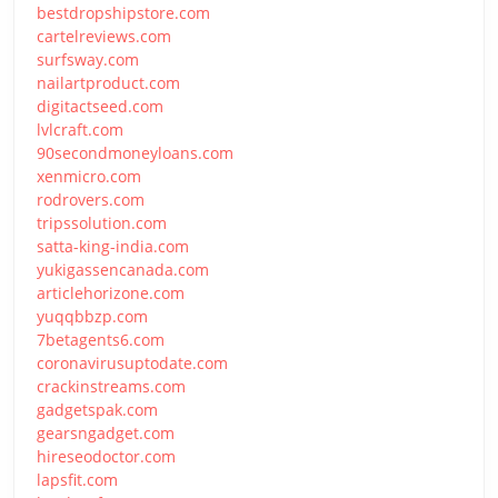
bestdropshipstore.com
cartelreviews.com
surfsway.com
nailartproduct.com
digitactseed.com
lvlcraft.com
90secondmoneyloans.com
xenmicro.com
rodrovers.com
tripssolution.com
satta-king-india.com
yukigassencanada.com
articlehorizone.com
yuqqbbzp.com
7betagents6.com
coronavirusuptodate.com
crackinstreams.com
gadgetspak.com
gearsngadget.com
hireseodoctor.com
lapsfit.com