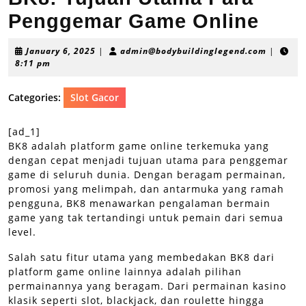
Penggemar Game Online
January
admin@b
January 6, 2025
|
admin@bodybuildinglegend.com
|
6,
8:11 pm
2025
Categories:
Slot Gacor
[ad_1]
BK8 adalah platform game online terkemuka yang
dengan cepat menjadi tujuan utama para penggemar
game di seluruh dunia. Dengan beragam permainan,
promosi yang melimpah, dan antarmuka yang ramah
pengguna, BK8 menawarkan pengalaman bermain
game yang tak tertandingi untuk pemain dari semua
level.
Salah satu fitur utama yang membedakan BK8 dari
platform game online lainnya adalah pilihan
permainannya yang beragam. Dari permainan kasino
klasik seperti slot, blackjack, dan roulette hingga