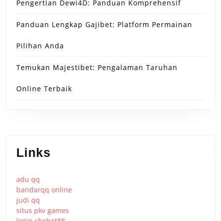
Pengertian Dewi4D: Panduan Komprehensif
Panduan Lengkap Gajibet: Platform Permainan
Pilihan Anda
Temukan Majestibet: Pengalaman Taruhan
Online Terbaik
Links
adu qq
bandarqq online
judi qq
situs pkv games
login sbobet88