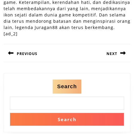
game. Keterampilan, kerendahan hati, dan dedikasinya
telah membedakannya dari yang lain, menjadikannya
ikon sejati dalam dunia game kompetitif. Dan selama
dia terus mendorong batasan dan menginspirasi orang
lain, legenda Juragan88 akan terus berkembang.
[ad_2]
Post
PREVIOUS
NEXT
navigation
Previous
Next
post:
post:
Search
Search