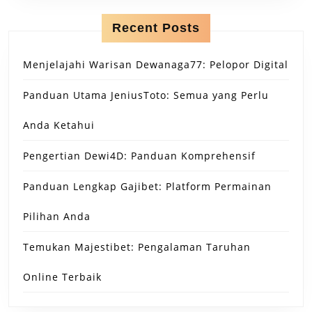
Recent Posts
Menjelajahi Warisan Dewanaga77: Pelopor Digital
Panduan Utama JeniusToto: Semua yang Perlu
Anda Ketahui
Pengertian Dewi4D: Panduan Komprehensif
Panduan Lengkap Gajibet: Platform Permainan
Pilihan Anda
Temukan Majestibet: Pengalaman Taruhan
Online Terbaik