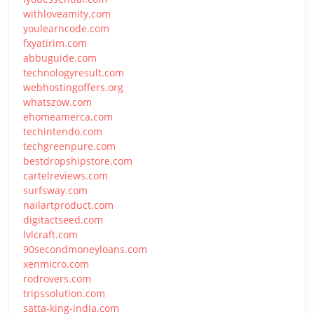
withloveamity.com
youlearncode.com
fxyatirim.com
abbuguide.com
technologyresult.com
webhostingoffers.org
whatszow.com
ehomeamerca.com
techintendo.com
techgreenpure.com
bestdropshipstore.com
cartelreviews.com
surfsway.com
nailartproduct.com
digitactseed.com
lvlcraft.com
90secondmoneyloans.com
xenmicro.com
rodrovers.com
tripssolution.com
satta-king-india.com