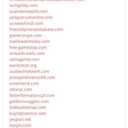
techgiddy.com
usalivenetwork.com
jackpotrushonline.info
ucnewshindi.com
freecellphonedatabase.com
gamersrope.com
exellewebmedia.com
free-gamestop.com
sinbadtravels.com
ukmagzine.com
wareztech.org
usabestnetwork.com
jessepinkmanoutfit.com
umailsend.com
retarys.com
fasterformationcpf.com
goldensnuggles.com
lookbattlemap.com
buyrdpservice.com
yesport.net
tostylo.com