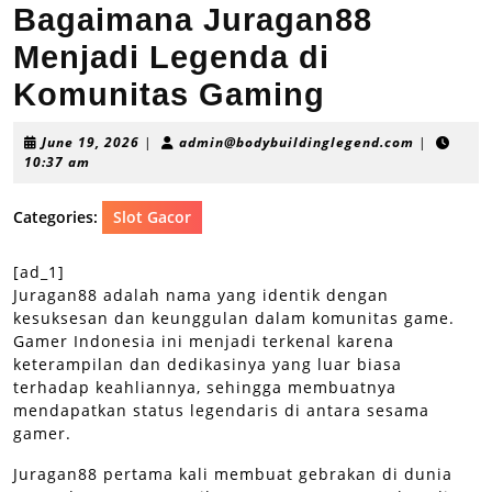
Bagaimana Juragan88
Menjadi Legenda di
Komunitas Gaming
June
admin@bod
June 19, 2026
|
admin@bodybuildinglegend.com
|
19,
10:37 am
2026
Categories:
Slot Gacor
[ad_1]
Juragan88 adalah nama yang identik dengan
kesuksesan dan keunggulan dalam komunitas game.
Gamer Indonesia ini menjadi terkenal karena
keterampilan dan dedikasinya yang luar biasa
terhadap keahliannya, sehingga membuatnya
mendapatkan status legendaris di antara sesama
gamer.
Juragan88 pertama kali membuat gebrakan di dunia