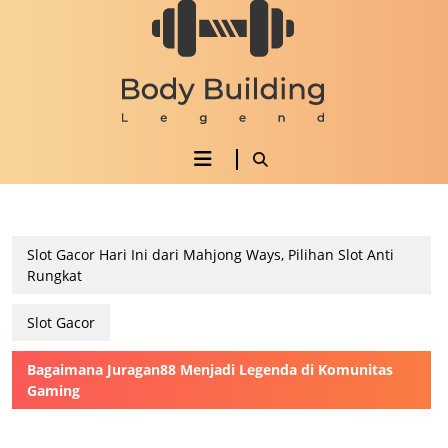
Skip
to
content
Skip
to
content
Open
Button
Slot Gacor Hari Ini dari Mahjong Ways, Pilihan Slot Anti
Rungkat
Slot Gacor
Bagaimana Juragan88 Menjadi Legenda di Komunitas
Gaming