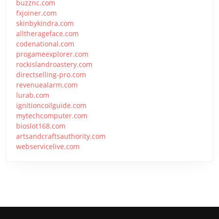
buzznc.com
fxjoiner.com
skinbykindra.com
alltherageface.com
codenational.com
progameexplorer.com
rockislandroastery.com
directselling-pro.com
revenuealarm.com
lurab.com
ignitioncoilguide.com
mytechcomputer.com
bioslot168.com
artsandcraftsauthority.com
webservicelive.com