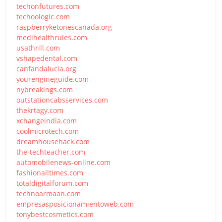
techonfutures.com
techoologic.com
raspberryketonescanada.org
medihealthrules.com
usathrill.com
vshapedental.com
canfandalucia.org
yourengineguide.com
nybreakings.com
outstationcabsservices.com
thekrtagy.com
xchangeindia.com
coolmicrotech.com
dreamhousehack.com
the-techteacher.com
automobilenews-online.com
fashionalltimes.com
totaldigitalforum.com
technoarmaan.com
empresasposicionamientoweb.com
tonybestcosmetics.com