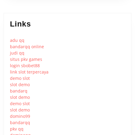
Links
adu qq
bandarqq online
judi qq
situs pkv games
login sbobet88
link slot terpercaya
demo slot
slot demo
bandarq
slot demo
demo slot
slot demo
domino99
bandarqq
pkv qq