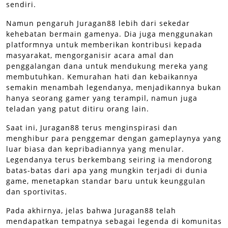
sendiri.
Namun pengaruh Juragan88 lebih dari sekedar
kehebatan bermain gamenya. Dia juga menggunakan
platformnya untuk memberikan kontribusi kepada
masyarakat, mengorganisir acara amal dan
penggalangan dana untuk mendukung mereka yang
membutuhkan. Kemurahan hati dan kebaikannya
semakin menambah legendanya, menjadikannya bukan
hanya seorang gamer yang terampil, namun juga
teladan yang patut ditiru orang lain.
Saat ini, Juragan88 terus menginspirasi dan
menghibur para penggemar dengan gameplaynya yang
luar biasa dan kepribadiannya yang menular.
Legendanya terus berkembang seiring ia mendorong
batas-batas dari apa yang mungkin terjadi di dunia
game, menetapkan standar baru untuk keunggulan
dan sportivitas.
Pada akhirnya, jelas bahwa Juragan88 telah
mendapatkan tempatnya sebagai legenda di komunitas