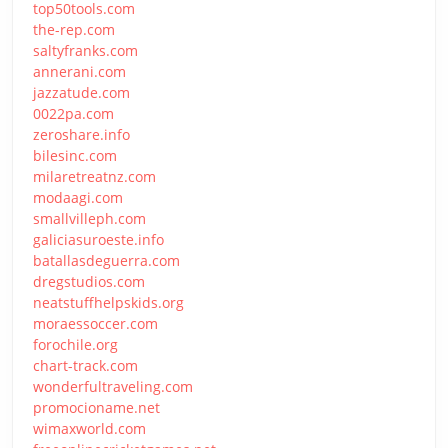
top50tools.com
the-rep.com
saltyfranks.com
annerani.com
jazzatude.com
0022pa.com
zeroshare.info
bilesinc.com
milaretreatnz.com
modaagi.com
smallvilleph.com
galiciasuroeste.info
batallasdeguerra.com
dregstudios.com
neatstuffhelpskids.org
moraessoccer.com
forochile.org
chart-track.com
wonderfultraveling.com
promocioname.net
wimaxworld.com