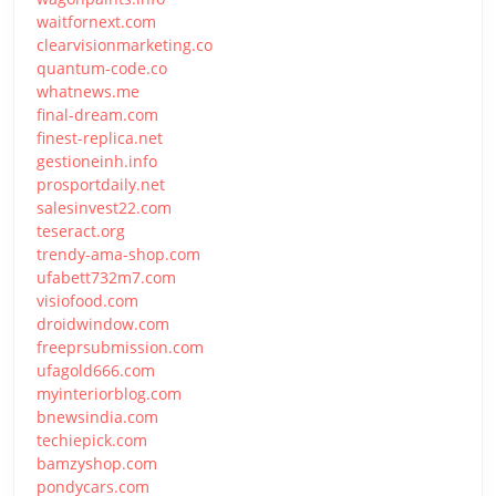
waitfornext.com
clearvisionmarketing.co
quantum-code.co
whatnews.me
final-dream.com
finest-replica.net
gestioneinh.info
prosportdaily.net
salesinvest22.com
teseract.org
trendy-ama-shop.com
ufabett732m7.com
visiofood.com
droidwindow.com
freeprsubmission.com
ufagold666.com
myinteriorblog.com
bnewsindia.com
techiepick.com
bamzyshop.com
pondycars.com