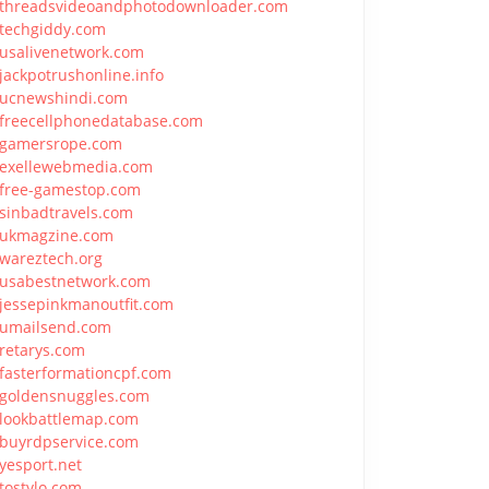
threadsvideoandphotodownloader.com
techgiddy.com
usalivenetwork.com
jackpotrushonline.info
ucnewshindi.com
freecellphonedatabase.com
gamersrope.com
exellewebmedia.com
free-gamestop.com
sinbadtravels.com
ukmagzine.com
wareztech.org
usabestnetwork.com
jessepinkmanoutfit.com
umailsend.com
retarys.com
fasterformationcpf.com
goldensnuggles.com
lookbattlemap.com
buyrdpservice.com
yesport.net
tostylo.com