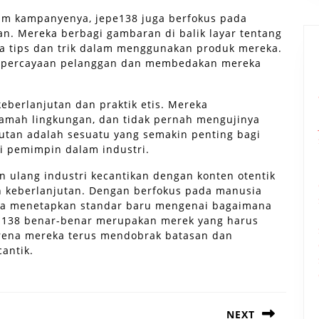
m kampanyenya, jepe138 juga berfokus pada
n. Mereka berbagi gambaran di balik layar tentang
a tips dan trik dalam menggunakan produk mereka.
epercayaan pelanggan dan membedakan mereka
eberlanjutan dan praktik etis. Mereka
mah lingkungan, dan tidak pernah mengujinya
tan adalah sesuatu yang semakin penting bagi
i pemimpin dalam industri.
n ulang industri kecantikan dengan konten otentik
n keberlanjutan. Dengan berfokus pada manusia
reka menetapkan standar baru mengenai bagaimana
ep138 benar-benar merupakan merek yang harus
karena mereka terus mendobrak batasan dan
antik.
NEXT