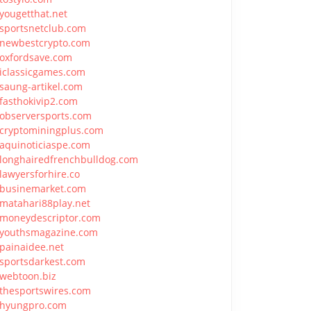
yougetthat.net
sportsnetclub.com
newbestcrypto.com
oxfordsave.com
iclassicgames.com
saung-artikel.com
fasthokivip2.com
observersports.com
cryptominingplus.com
aquinoticiaspe.com
longhairedfrenchbulldog.com
lawyersforhire.co
businemarket.com
matahari88play.net
moneydescriptor.com
youthsmagazine.com
painaidee.net
sportsdarkest.com
webtoon.biz
thesportswires.com
hyungpro.com