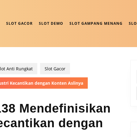
SLOT GACOR
SLOT DEMO
SLOT GAMPANG MENANG
SLO
Slot Anti Rungkat
Slot Gacor
stri Kecantikan dengan Konten Aslinya
38 Mendefinisikan
Kecantikan dengan